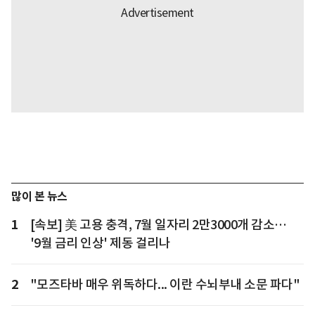
많이 본 뉴스
1
[속보] 美 고용 충격, 7월 일자리 2만3000개 감소…
'9월 금리 인상' 제동 걸리나
2
"모즈타바 매우 위독하다... 이란 수뇌부내 소문 파다"