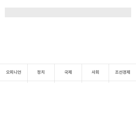
오피니언
정치
국제
사회
조선경제
문화·
조선
스포츠
건강
조선몰
연예
리더스
조선일보 공식 SNS