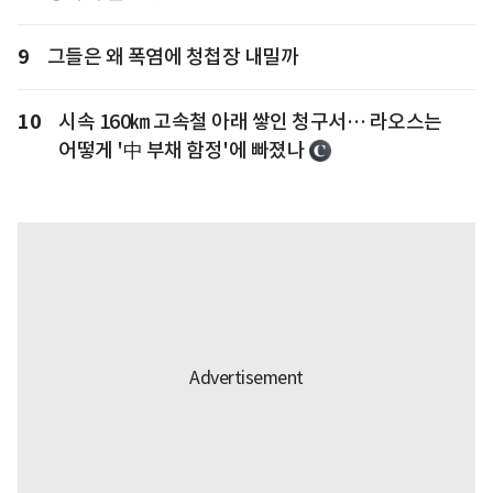
9
그들은 왜 폭염에 청첩장 내밀까
10
시속 160㎞ 고속철 아래 쌓인 청구서… 라오스는
어떻게 '中 부채 함정'에 빠졌나