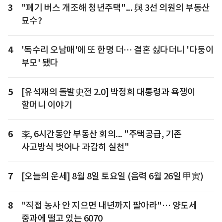
3
"폐기 버스 개조해 청년주택"... 與 3선 의원의 부동산
묘수?
4
'독수리 오남매'에 또 한명 더… 결혼 싫다더니 '다둥이
부모' 됐다
5
[유석재의 돌발史전 2.0] 박정희 대통령과 욕쟁이
할머니 이야기
6
李, 6시간동안 부동산 회의... "주택공급, 기존
사고방식 벗어나 과감히 실천"
7
[오늘의 운세] 8월 8일 토요일 (음력 6월 26일 甲寅)
8
"직접 농사 안 지으면 내년까지 팔아라"… 양도세
중과에 떨고 있는 6070