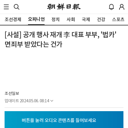
오피니언
조선경제
정치
사회
국제
건강
스포츠
[사설] 공개 행사 재개 李 대표 부부, '법카'
면죄부 받았다는 건가
조선일보
업데이트
2024.05.06. 08:14