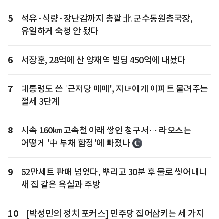
5
석유·식량·장난감까지 총괄 北 군수동원총국장,
유일하게 숙청 안 됐다
6
서장훈, 28억에 산 양재역 빌딩 450억에 내놨다
7
대통령도 쓴 '근저당 매매', 자녀에게 아파트 물려주는
절세 3단계
8
시속 160㎞ 고속철 아래 쌓인 청구서… 라오스는
어떻게 '中 부채 함정'에 빠졌나
9
62만세트 판매 넘었다, 뿌리고 30분 후 물로 씻어내니
새 집 같은 욕실과 주방
10
[박성민의 정치 포커스] 민주당 집어삼키는 세 가지