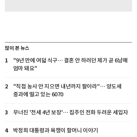
많이 본 뉴스
1
"9년 만에 여덟 식구… 결혼 안 하려던 제가 곧 6남매
엄마 돼요"
2
"직접 농사 안 지으면 내년까지 팔아라"… 양도세
중과에 떨고 있는 6070
3
무너진 '전세 4년 보장'… 집주인 전화 두려운 세입자
4
박정희 대통령과 욕쟁이 할머니 이야기