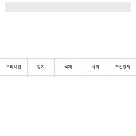
오피니언
정치
국제
사회
조선경제
문화·
조선
스포츠
건강
조선몰
연예
리더스
조선일보 공식 SNS
개인정보처리방침
사이트맵