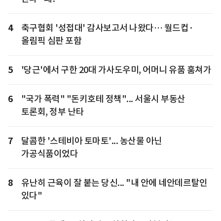
4
축구협회 '성접대' 감사보고서 나왔다… 월드컵·
올림픽 심판 포함
5
'당근'에서 구한 20대 가사도우미, 어머니 유품 훔쳐가
6
"국가 폭력" "돈키호테 정책"... 서울시 부동산
토론회, 정부 난타
7
달콤한 '스테비아 토마토'... 농산물 아닌
가공식품이었다
8
유난히 근육이 잘 붙는 당신... "내 안에 네안데르탈인
있다"