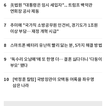
6
美법원 "대통령은 임시 세입자"... 트럼프 백악관
연회장 공사 제동
7
추미애 "국가직 소방공무원 인건비, 경기도가 1조원
이상 부담… 재정 개혁 시급"
8
스마트폰 배터리 유난히 빨리 닳는 분, 5가지 해결 방법
9
'독수리 오남매'에 또 한명 더… 결혼 싫다더니 '다둥이
부모' 됐다
10
[박정훈 칼럼] 국방장관이 모택동 어록을 좌우명
삼은 나라