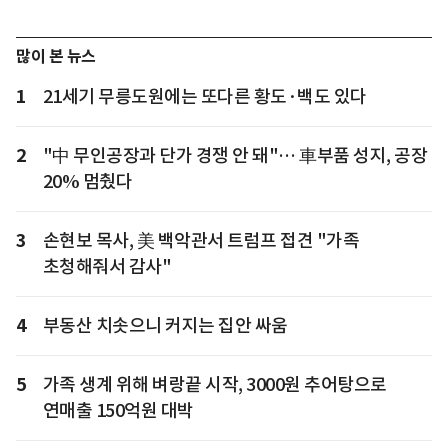
많이 본 뉴스
1
21세기 무릉도원에는 또다른 황도·백도 있다
2
"中 무인공장과 단가 경쟁 안 돼"… 車부품 성지, 공장
20% 멈췄다
3
손현보 목사, 美 백악관서 트럼프 접견 "가족
초청해줘서 감사"
4
부동산 치솟으니 커지는 집안 싸움
5
가족 생계 위해 벼랑끝 시작, 3000원 추어탕으로
연매출 150억원 대박