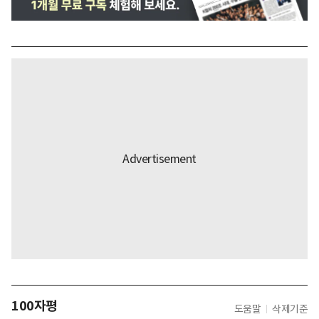
100자평
도움말
삭제기준