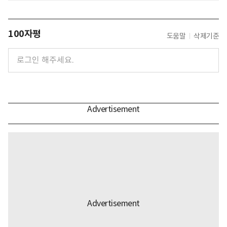
100자평
도움말
삭제기준