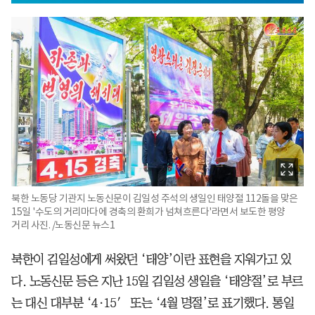
북한 노동당 기관지 노동신문이 김일성 주석의 생일인 태양절 112돌을 맞은
15일 '수도의 거리마다에 경축의 환희가 넘쳐흐른다'라면서 보도한 평양
거리 사진. /노동신문 뉴스1
북한이 김일성에게 써왔던 ‘태양’이란 표현을 지워가고 있
다. 노동신문 등은 지난 15일 김일성 생일을 ‘태양절’로 부르
는 대신 대부분 ‘4·15′ 또는 ‘4월 명절’로 표기했다. 통일