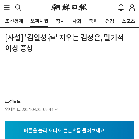
오피니언
조선경제
정치
사회
국제
건강
스포츠
[사설] '김일성 神' 지우는 김정은, 말기적
이상 증상
조선일보
업데이트
2024.04.22. 09:44