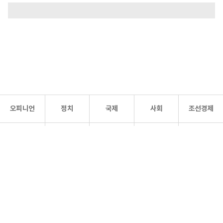
오피니언
정치
국제
사회
조선경제
문화·
조선
스포츠
건강
조선몰
연예
리더스
조선일보 공식 SNS
개인정보처리방침
사이트맵