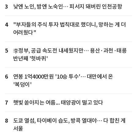
3
낮엔 노인, 밤엔 노숙인… 피서지 돼버린 인천공항
4
"부자들의 주식 투자 법칙대로 했더니, 망하는 게 더
어려웠다"
5
李정부, 공급 속도전 내세웠지만… 용산·과천·태릉
반년째 '헛바퀴'
6
연봉 1억4000만원 '10승 투수'… 대만에서 온
'복덩이'
7
햇빛 쏟아지는 여름... 태양광이 떨고 있다
8
도쿄 열섬, 타이베이 습도, 방콕 열대야… 다 합친 게
서울