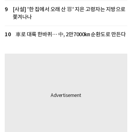
9
[사설] '한 집에서 오래 산 罪' 지은 고령자는 지방으로
쫓겨나나
10
車로 대륙 한바퀴… 中, 2만7000㎞ 순환도로 만든다