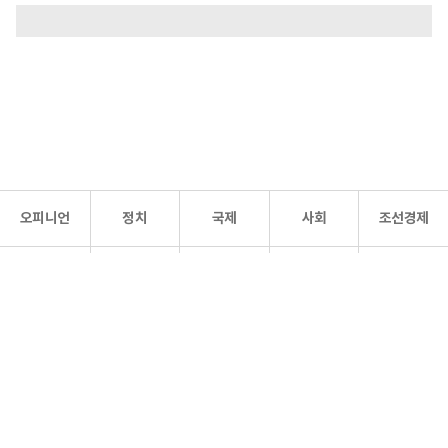
오피니언
정치
국제
사회
조선경제
문화·
조선
스포츠
건강
조선몰
연예
리더스
조선일보 공식 SNS
개인정보처리방침
사이트맵