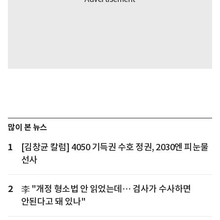
많이 본 뉴스
1
[김창균 칼럼] 4050 기득권 수호 정권, 2030엔 피눈물
선사
2
李 "개정 형소법 안 읽었는데… 검사가 수사하면
안된다고 돼 있나"