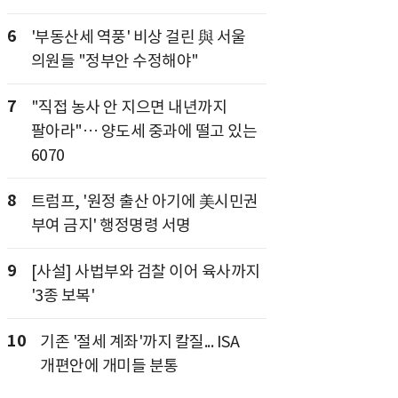
6
'부동산세 역풍' 비상 걸린 與 서울
의원들 "정부안 수정해야"
7
"직접 농사 안 지으면 내년까지
팔아라"… 양도세 중과에 떨고 있는
6070
8
트럼프, '원정 출산 아기에 美시민권
부여 금지' 행정명령 서명
9
[사설] 사법부와 검찰 이어 육사까지
'3종 보복'
10
기존 '절세 계좌'까지 칼질... ISA
개편안에 개미들 분통