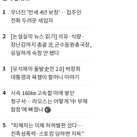
1
무너진 '전세 4년 보장'… 집주인
전화 두려운 세입자
2
[논설실의 뉴스 읽기] 석유·식량·
장난감까지 총괄 北 군수동원총국장,
유일하게 숙청 안 됐다
3
[유석재의 돌발史전 2.0] 박정희
대통령과 욕쟁이 할머니 이야기
4
시속 160㎞ 고속철 아래 쌓인
청구서… 라오스는 어떻게 '中 부채
함정'에 빠졌나
5
"피해자는 이제 허허벌판 섰다…
친족성폭력·스토킹 당하면 지옥"