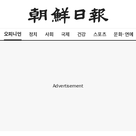
오피니언
정치
사회
국제
건강
스포츠
문화·연예