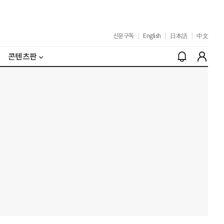
신문구독
|
English
|
日本語
|
中文
콘텐츠판