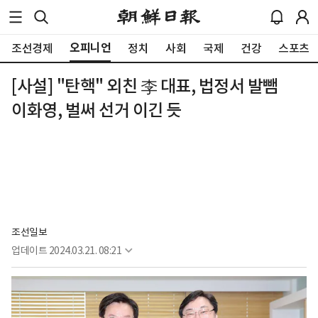
오피니언
조선경제
정치
사회
국제
건강
스포츠
[사설] "탄핵" 외친 李 대표, 법정서 발뺌
이화영, 벌써 선거 이긴 듯
조선일보
업데이트
2024.03.21. 08:21