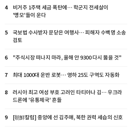
4
비거주 1주택 세금 폭탄에… 학군지 전세살이
'맹모'들이 운다
5
국보법 수사받자 문닫은 여행사… 피해자 수백명 소송
검토
6
"주식시장 떠나지 마라, 올해 안 9300 다시 뚫을 것"
7
최대 1000대 운반 로봇… 영하 25도 구역도 자동화
8
러시아 최고 여성 부호 고려인 타티야나 김… 우크라
드론에 '유통제국' 흔들
9
[朝鮮칼럼] 중앙에 선 김주애, 북한 권력 세습의 신호