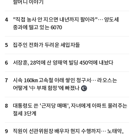
할머니 이야기
4
"직접 농사 안 지으면 내년까지 팔아라"… 양도세
중과에 떨고 있는 6070
5
집주인 전화가 두려운 세입자들
6
서장훈, 28억에 산 양재역 빌딩 450억에 내놨다
7
시속 160㎞ 고속철 아래 쌓인 청구서… 라오스는
어떻게 '中 부채 함정'에 빠졌나
8
대통령도 쓴 '근저당 매매', 자녀에게 아파트 물려주는
절세 3단계
9
직원이 선관위원장 배우자 현지 수행까지… 노태악,