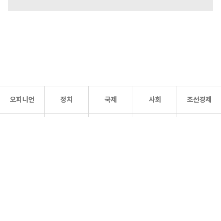
오피니언
정치
국제
사회
조선경제
문화·
조선
스포츠
건강
조선몰
연예
리더스
조선일보 공식 SNS
개인정보처리방침
사이트맵