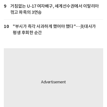
9
거침없는 U-17 여자배구, 세계선수권에서 이탈리아
꺾고 파죽의 3연승
10
"부시가 즉각 사과하게 했어야 했다"…美대사가
평생 후회한 순간