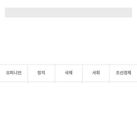
오피니언
정치
국제
사회
조선경제
문화·
조선
스포츠
건강
조선몰
연예
리더스
조선일보 공식 SNS