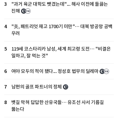
3
"과거 육군 대학도 뺏겼는데"... 해사 이전에 들끓는
진해
4
"美, 패트리엇 재고 1700기 미만"… 대북 방공망 공백
우려
5
119세 코스타리카 남성, 세계 최고령 도전… "비결은
일하고, 잘 먹는 것"
6
여야 모두의 적이 됐다... 정성호 법무의 딜레마
7
남편의 골프 파트너의 정체
8
뱃길 막혀 답답한 산유국들… 유조선 사서 기름길
뚫는다