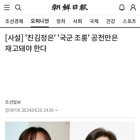
오피니언
조선경제
정치
사회
국제
건강
스포츠
[사설] '친김정은' '국군 조롱' 공천만은
재고돼야 한다
조선일보
업데이트
2024.04.23. 14:36