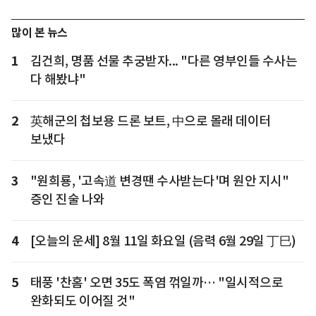
많이 본 뉴스
1
김건희, 명품 선물 추궁받자... "다른 영부인들 수사는
다 해봤냐"
2
英해군의 첩보용 드론 보트, 中으로 몰래 데이터
보냈다
3
"원희룡, '고속道 변경땐 수사받는다'며 원안 지시"
증인 진술 나와
4
[오늘의 운세] 8월 11일 화요일 (음력 6월 29일 丁巳)
5
태풍 '찬홈' 오면 35도 폭염 꺾일까… "일시적으로
완화되도 이어질 것"