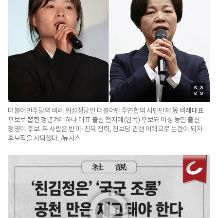
더불어민주당의 비례 위성정당인 더불어민주연합의 시민단체 몫 비례대표
후보로 뽑힌 청년겨레하나 대표 출신 전지예(왼쪽) 후보와 여성 농민 출신
정영이 후보. 두 사람은 반미·친북 전력, 진보당 관련 이력으로 논란이 되자
후보직을 사퇴했다. /뉴시스