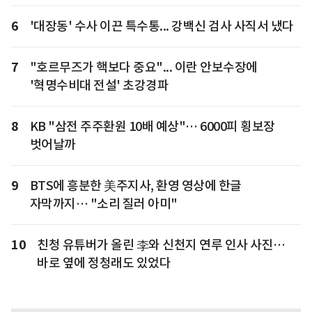
6
'대장동' 수사 이끈 특수통... 강백신 검사 사직서 냈다
7
"호르무즈가 핵보다 중요"... 이란 안보수장에
'혁명수비대 전설' 초강경파
8
KB "삼전 주주환원 10배 예상"… 6000피 횡보장
벗어날까
9
BTS에 흥분한 美주지사, 환영 영상에 한글
자막까지… "소리 질러 아미"
10
친청 유튜버가 올린 李와 신천지 연루 인사 사진…
바로 옆에 정청래도 있었다