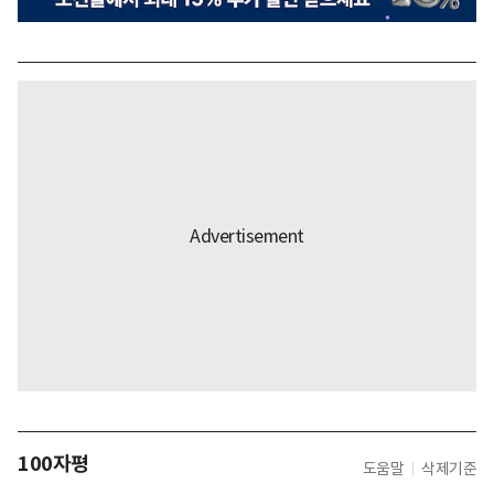
100자평
도움말
삭제기준