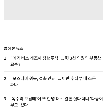
많이 본 뉴스
1
"폐기 버스 개조해 청년주택"... 與 3선 의원의 부동산
묘수?
2
"모즈타바 위독, 접촉 안돼"... 이란 수뇌부 내 소문
파다
3
'독수리 오남매'에 또 한명 더… 결혼 싫다더니 '다둥이
부모' 됐다