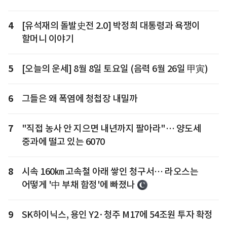
4
[유석재의 돌발史전 2.0] 박정희 대통령과 욕쟁이
할머니 이야기
5
[오늘의 운세] 8월 8일 토요일 (음력 6월 26일 甲寅)
6
그들은 왜 폭염에 청첩장 내밀까
7
"직접 농사 안 지으면 내년까지 팔아라"… 양도세
중과에 떨고 있는 6070
8
시속 160㎞ 고속철 아래 쌓인 청구서… 라오스는
어떻게 '中 부채 함정'에 빠졌나
9
SK하이닉스, 용인 Y2·청주 M17에 54조원 투자 확정