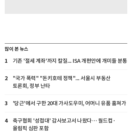
많이 본 뉴스
1
기존 '절세 계좌'까지 칼질... ISA 개편안에 개미들 분통
2
"국가 폭력" "돈키호테 정책"... 서울시 부동산
토론회, 정부 난타
3
'당근'에서 구한 20대 가사도우미, 어머니 유품 훔쳐가
4
축구협회 '성접대' 감사보고서 나왔다… 월드컵·
올림픽 심판 포함