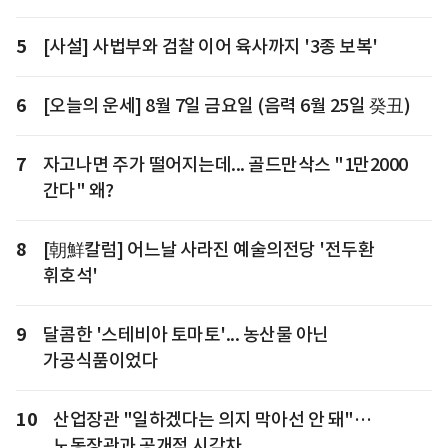
5
[사설] 사법부와 검찰 이어 육사까지 '3종 보복'
6
[오늘의 운세] 8월 7일 금요일 (음력 6월 25일 癸丑)
7
자고나면 주가 떨어지는데... 골드만삭스 "1만2000
간다" 왜?
8
[朝鮮칼럼] 어느날 사라진 예술의전당 '전두환
휘호석'
9
달콤한 '스테비아 토마토'... 농산물 아닌
가공식품이었다
10
산업장관 "일하겠다는 의지 막아선 안 돼"…
노동장관과 공개적 시각차