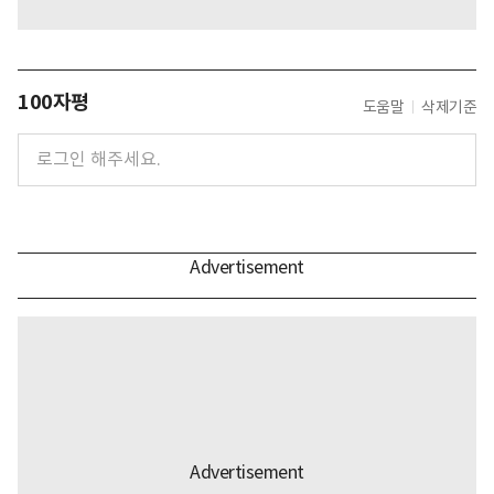
100자평
도움말
삭제기준