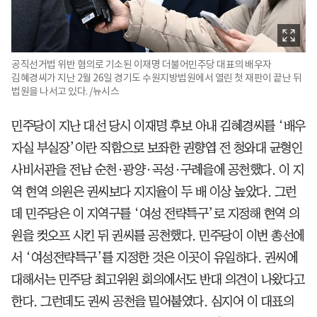
공직선거법 위반 혐의로 기소된 이재명 더불어민주당 대표의 배우자
김혜경씨가 지난 2월 26일 경기도 수원지방법원에서 열린 첫 재판이 끝난 뒤
법원을 나서고 있다. /뉴시스
민주당이 지난 대선 당시 이재명 후보 아내 김혜경씨를 ‘배우
자실 부실장’이란 직함으로 보좌한 권향엽 전 청와대 균형인
사비서관을 전남 순천·광양·곡성·구례을에 공천했다. 이 지
역 현역 의원은 권씨보다 지지율이 두 배 이상 높았다. 그런
데 민주당은 이 지역구를 ‘여성 전략특구’로 지정해 현역 의
원을 컷오프 시킨 뒤 권씨를 공천했다. 민주당이 이번 총선에
서 ‘여성전략특구’를 지정한 것은 이곳이 유일하다. 권씨에
대해서는 민주당 최고위원 회의에서도 반대 의견이 나왔다고
한다. 그런데도 권씨 공천을 밀어붙였다. 심지어 이 대표의