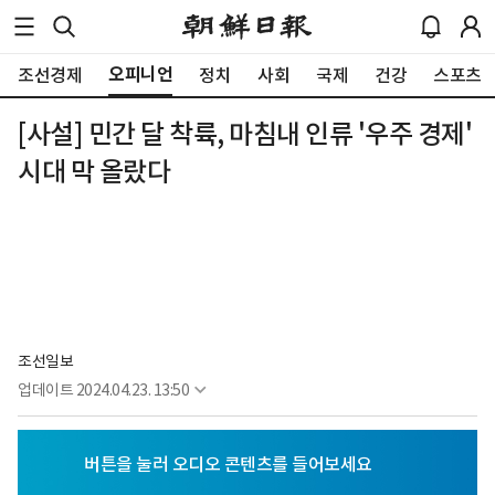
오피니언
조선경제
정치
사회
국제
건강
스포츠
[사설] 민간 달 착륙, 마침내 인류 '우주 경제'
시대 막 올랐다
조선일보
업데이트
2024.04.23. 13:50