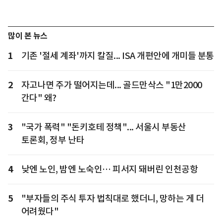
많이 본 뉴스
1
기존 '절세 계좌'까지 칼질... ISA 개편안에 개미들 분통
2
자고나면 주가 떨어지는데... 골드만삭스 "1만2000
간다" 왜?
3
"국가 폭력" "돈키호테 정책"... 서울시 부동산
토론회, 정부 난타
4
낮엔 노인, 밤엔 노숙인… 피서지 돼버린 인천공항
5
"부자들의 주식 투자 법칙대로 했더니, 망하는 게 더
어려웠다"