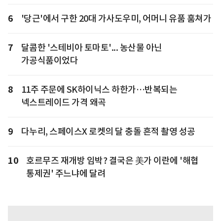
6
'당근'에서 구한 20대 가사도우미, 어머니 유품 훔쳐가
7
달콤한 '스테비아 토마토'... 농산물 아닌
가공식품이었다
8
11주 주문에 SK하이닉스 하한가…반복되는
넥스트레이드 가격 왜곡
9
다누리, 스페이스X 로켓의 달 충돌 흔적 촬영 성공
10
호르무즈 재개방 임박? 결국은 美가 이란에 '해협
통제권' 주느냐에 달려