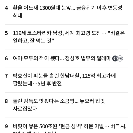
4
환율 어느새 1300원대 눈앞... 금융위기 이후 변동성
최대
5
119세 코스타리카 남성, 세계 최고령 도전… "비결은
일하고, 잘 먹는 것"
6
여야 모두의 적이 됐다... 정성호 법무의 딜레마
7
박효신이 피눈물 흘린 한남더힐, 125억 최고가에
팔렸는데…5년 후 반전
8
놀런 감독도 맛봤다는 소금빵... 뉴요커 입맛
사로잡았다
9
버핏이 쌓은 500조원 '현금 성벽' 허문 아벨… 버크셔,