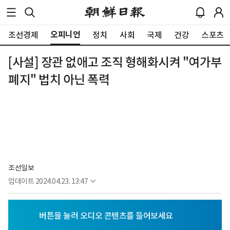
오피니언
조선경제
정치
사회
국제
건강
스포츠
[사설] 장관 없애고 조직 형해화시켜 "여가부
폐지" 법치 아닌 폭력
조선일보
업데이트
2024.04.23. 13:47