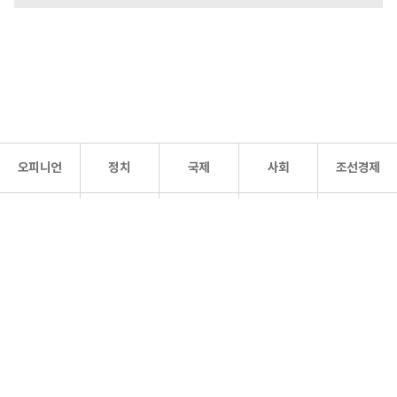
오피니언
정치
국제
사회
조선경제
문화·
조선
스포츠
건강
조선몰
연예
리더스
조선일보 공식 SNS
개인정보처리방침
사이트맵
Copyright 조선일보 All rights reserved. 무단 전재 및 재배포 금지.