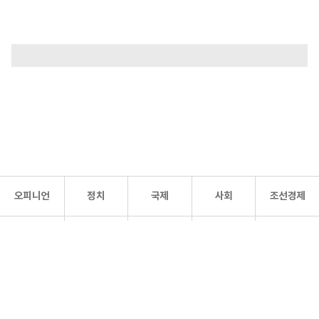
오피니언
정치
국제
사회
조선경제
문화·
조선
스포츠
건강
조선몰
연예
리더스
조선일보 공식 SNS