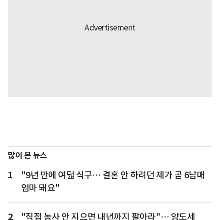
많이 본 뉴스
1
"9년 만에 여덟 식구… 결혼 안 하려던 제가 곧 6남매
엄마 돼요"
2
"직접 농사 안 지으면 내년까지 팔아라"… 양도세