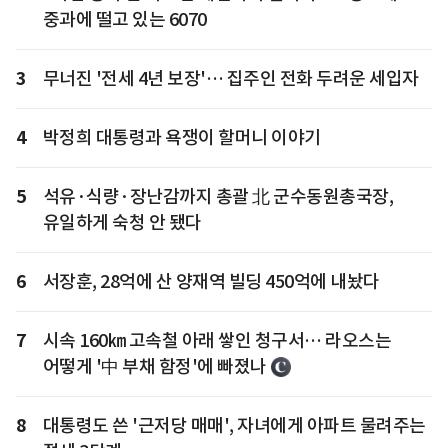
중과에 떨고 있는 6070
3
무너진 '전세 4년 보장'… 집주인 전화 두려운 세입자
4
박정희 대통령과 욕쟁이 할머니 이야기
5
석유·식량·장난감까지 총괄 北 군수동원총국장,
유일하게 숙청 안 됐다
6
서장훈, 28억에 산 양재역 빌딩 450억에 내놨다
7
시속 160㎞ 고속철 아래 쌓인 청구서… 라오스는
어떻게 '中 부채 함정'에 빠졌나
8
대통령도 쓴 '근저당 매매', 자녀에게 아파트 물려주는