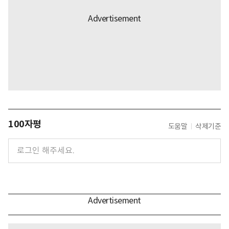
100자평
도움말
삭제기준