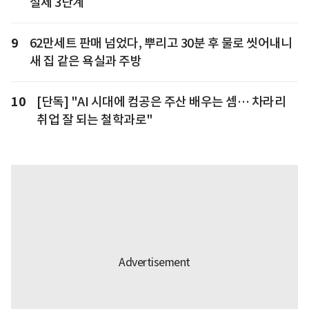
절세 3단계
9
62만세트 판매 넘었다, 뿌리고 30분 후 물로 씻어내니
새 집 같은 욕실과 주방
10
[단독] "AI 시대에 컴공은 주산 배우는 셈… 차라리
취업 잘 되는 철학과로"