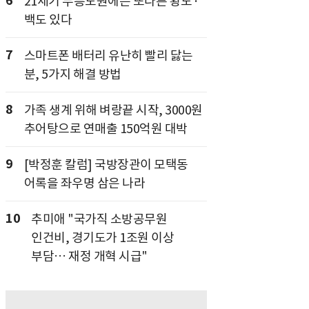
6
21세기 무릉도원에는 또다른 황도·
백도 있다
7
스마트폰 배터리 유난히 빨리 닳는
분, 5가지 해결 방법
8
가족 생계 위해 벼랑끝 시작, 3000원
추어탕으로 연매출 150억원 대박
9
[박정훈 칼럼] 국방장관이 모택동
어록을 좌우명 삼은 나라
10
추미애 "국가직 소방공무원
인건비, 경기도가 1조원 이상
부담… 재정 개혁 시급"