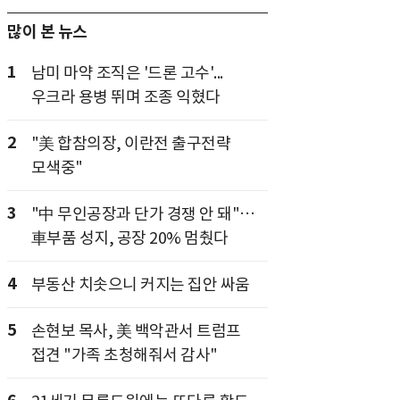
많이 본 뉴스
1
남미 마약 조직은 '드론 고수'...
우크라 용병 뛰며 조종 익혔다
2
"美 합참의장, 이란전 출구전략
모색중"
3
"中 무인공장과 단가 경쟁 안 돼"…
車부품 성지, 공장 20% 멈췄다
4
부동산 치솟으니 커지는 집안 싸움
5
손현보 목사, 美 백악관서 트럼프
접견 "가족 초청해줘서 감사"