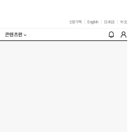
신문구독
|
English
|
日本語
|
中文
콘텐츠판