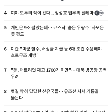
4
여야 모두의 적이 됐다... 정성호 법무의 딜레마
5
개인은 9조 팔았는데… 코스닥 '숨은 우량주' 사모은
美 펀드
6
이란 "미군 철수, 배상금 지급 등 6대 조건 수용해야
호르무즈 개방"
7
"美, 패트리엇 재고 1700기 미만"… 대북 방공망 공백
우려
8
뱃길 막혀 답답한 산유국들… 유조선 사서 기름길
뚫는다