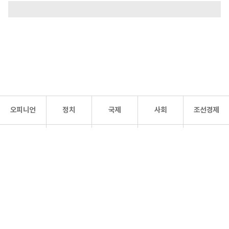
오피니언
정치
국제
사회
조선경제
문화·
조선
스포츠
건강
조선몰
연예
리더스
조선일보 공식 SNS
개인정보처리방침
사이트맵