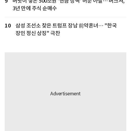
9
버핏이 쌓은 500조원 '현금 성벽' 허문 아벨… 버크셔,
3년 만에 주식 순매수
10
삼성 조선소 찾은 트럼프 장남 前약혼녀… "한국
장인 정신 상징" 극찬