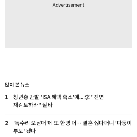
많이 본 뉴스
1
청년층 반발 'ISA 혜택 축소'에... 李 "전면
재검토하라" 질타
2
'독수리 오남매'에 또 한명 더… 결혼 싫다더니 '다둥이
부모' 됐다