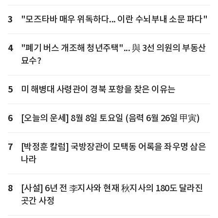
3
"모즈타바 매우 위독하다... 이란 수뇌부내 소문 파다"
4
"폐기 버스 개조해 청년주택"... 與 3선 의원의 부동산
묘수?
5
미 해병대 사령관이 경북 포항을 찾은 이유는
6
[오늘의 운세] 8월 8일 토요일 (음력 6월 26일 甲寅)
7
[박정훈 칼럼] 국방장관이 모택동 어록을 좌우명 삼은
나라
8
[사설] 6년 전 李지사와 현재 秋지사의 180도 달라진
곳간 사정