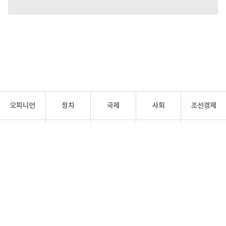
오피니언
정치
국제
사회
조선경제
문화·
조선
스포츠
건강
조선몰
연예
리더스
조선일보 공식 SNS
개인정보처리방침
사이트맵