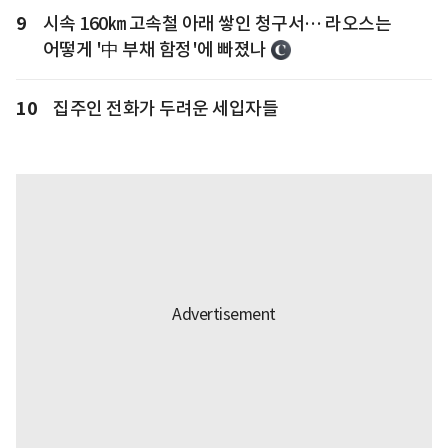
9
시속 160㎞ 고속철 아래 쌓인 청구서… 라오스는
어떻게 '中 부채 함정'에 빠졌나
10
집주인 전화가 두려운 세입자들