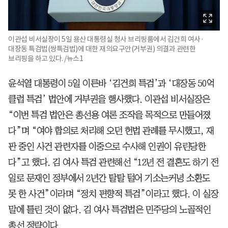
이관섭 비서실장이 5일 용산 대통령실 청사 브리핑룸에서 김건희 여사·
대장동 특검법(쌍특검법)에 대한 재의요구안(거부권) 의결과 관련한
브리핑을 하고 있다. /뉴스1
윤석열 대통령이 5일 이른바 ‘김건희 특검’과 ‘대장동 50억
클럽 특검’ 법안에 거부권을 행사했다. 이관섭 비서실장은
“이번 특검 법안은 총선용 여론 조작을 목적으로 만들어졌
다”며 “여야 합의로 처리해 오던 헌법 관례를 무시했고, 재
판 중인 사건 관련자를 이중으로 수사해 인권이 유린당한
다”고 했다. 김 여사 특검 관련해선 “12년 전 결혼도 하기 전
일로 문재인 정부에서 2년간 탈탈 털어 기소는커녕 소환도
못 한 사건”이라며 “정치 편향적 특검”이라고 했다. 이 실장
말에 틀린 것이 없다. 김 여사 특검법은 민주당의 노골적인
총선 정략이다.