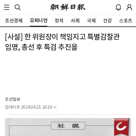
오피니언
조선경제
정치
사회
국제
건강
스포츠
[사설] 한 위원장이 책임지고 특별감찰관
임명, 총선 후 특검 추진을
조선일보
업데이트
2024.04.23. 10:10