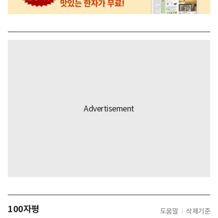
100자평
도움말
삭제기준