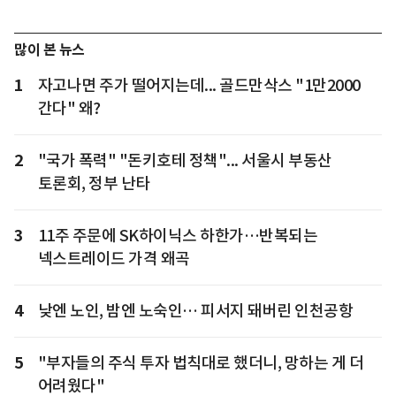
많이 본 뉴스
1
자고나면 주가 떨어지는데... 골드만삭스 "1만2000
간다" 왜?
2
"국가 폭력" "돈키호테 정책"... 서울시 부동산
토론회, 정부 난타
3
11주 주문에 SK하이닉스 하한가…반복되는
넥스트레이드 가격 왜곡
4
낮엔 노인, 밤엔 노숙인… 피서지 돼버린 인천공항
5
"부자들의 주식 투자 법칙대로 했더니, 망하는 게 더
어려웠다"