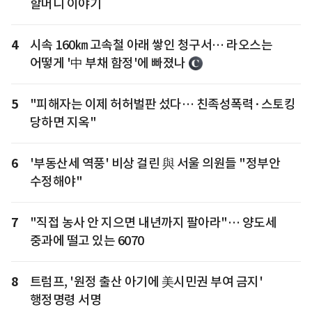
할머니 이야기
4
시속 160㎞ 고속철 아래 쌓인 청구서… 라오스는
어떻게 '中 부채 함정'에 빠졌나
5
"피해자는 이제 허허벌판 섰다… 친족성폭력·스토킹
당하면 지옥"
6
'부동산세 역풍' 비상 걸린 與 서울 의원들 "정부안
수정해야"
7
"직접 농사 안 지으면 내년까지 팔아라"… 양도세
중과에 떨고 있는 6070
8
트럼프, '원정 출산 아기에 美시민권 부여 금지'
행정명령 서명