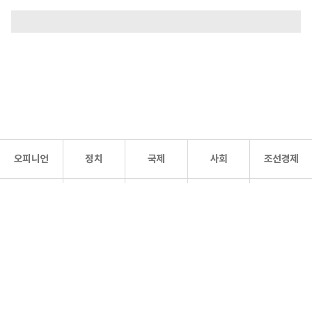
오피니언
정치
국제
사회
조선경제
문화·
조선
스포츠
건강
조선몰
연예
리더스
조선일보 공식 SNS
개인정보처리방침
사이트맵