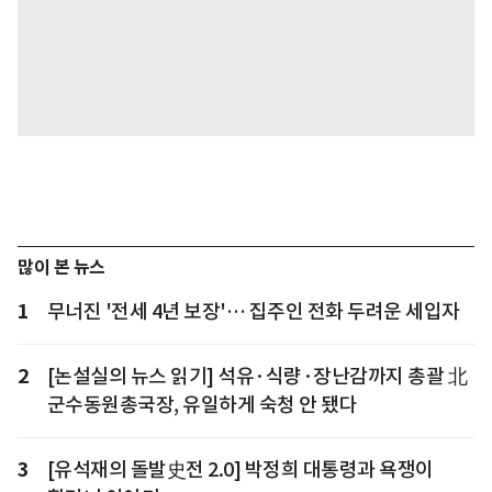
많이 본 뉴스
1
무너진 '전세 4년 보장'… 집주인 전화 두려운 세입자
2
[논설실의 뉴스 읽기] 석유·식량·장난감까지 총괄 北
군수동원총국장, 유일하게 숙청 안 됐다
3
[유석재의 돌발史전 2.0] 박정희 대통령과 욕쟁이