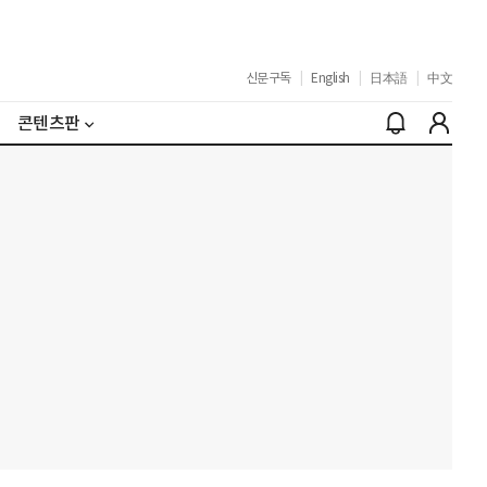
신문구독
|
English
|
日本語
|
中文
콘텐츠판