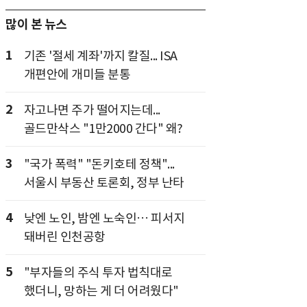
많이 본 뉴스
1
기존 '절세 계좌'까지 칼질... ISA
개편안에 개미들 분통
2
자고나면 주가 떨어지는데...
골드만삭스 "1만2000 간다" 왜?
3
"국가 폭력" "돈키호테 정책"...
서울시 부동산 토론회, 정부 난타
4
낮엔 노인, 밤엔 노숙인… 피서지
돼버린 인천공항
5
"부자들의 주식 투자 법칙대로
했더니, 망하는 게 더 어려웠다"