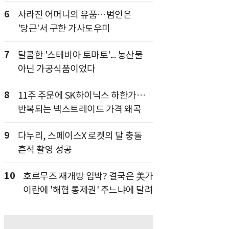
6
사라진 어머니의 유품…범인은
'당근'서 구한 가사도우미
7
달콤한 '스테비아 토마토'... 농산물
아닌 가공식품이었다
8
11주 주문에 SK하이닉스 하한가…
반복되는 넥스트레이드 가격 왜곡
9
다누리, 스페이스X 로켓의 달 충돌
흔적 촬영 성공
10
호르무즈 재개방 임박? 결국은 美가
이란에 '해협 통제권' 주느냐에 달려