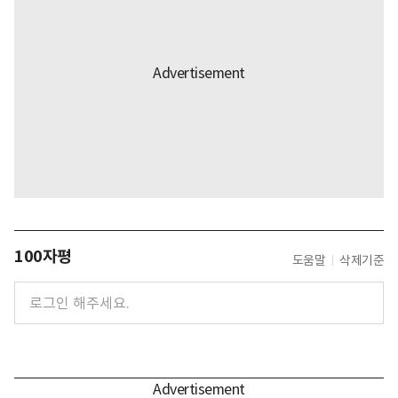
100자평
도움말
삭제기준