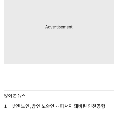
많이 본 뉴스
1
낮엔 노인, 밤엔 노숙인… 피서지 돼버린 인천공항