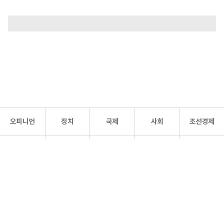
오피니언
정치
국제
사회
조선경제
문화·
조선
스포츠
건강
조선몰
연예
리더스
조선일보 공식 SNS