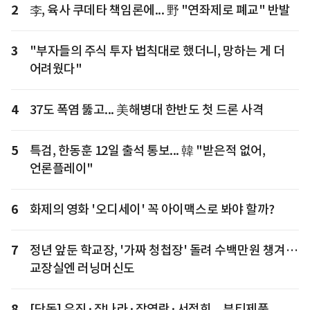
2
李, 육사 쿠데타 책임론에... 野 "연좌제로 폐교" 반발
3
"부자들의 주식 투자 법칙대로 했더니, 망하는 게 더
어려웠다"
4
37도 폭염 뚫고... 美해병대 한반도 첫 드론 사격
5
특검, 한동훈 12일 출석 통보... 韓 "받은적 없어,
언론플레이"
6
화제의 영화 '오디세이' 꼭 아이맥스로 봐야 할까?
7
정년 앞둔 학교장, '가짜 청첩장' 돌려 수백만원 챙겨…
교장실엔 러닝머신도
8
[단독] 유진·장나라·장영란·서정희... 뷰티제품