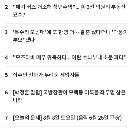
2
"폐기 버스 개조해 청년주택"... 與 3선 의원의 부동산
묘수?
3
'독수리 오남매'에 또 한명 더… 결혼 싫다더니 '다둥이
부모' 됐다
4
"모즈타바 매우 위독하다... 이란 수뇌부내 소문 파다"
5
집주인 전화가 두려운 세입자들
6
[박정훈 칼럼] 국방장관이 모택동 어록을 좌우명 삼은
나라
7
[오늘의 운세] 8월 8일 토요일 (음력 6월 26일 甲寅)