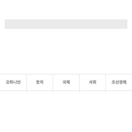
오피니언
정치
국제
사회
조선경제
문화·
조선
스포츠
건강
조선몰
연예
리더스
조선일보 공식 SNS