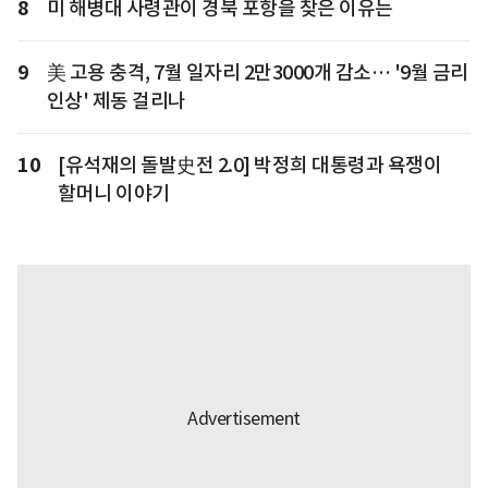
8
미 해병대 사령관이 경북 포항을 찾은 이유는
9
美 고용 충격, 7월 일자리 2만3000개 감소… '9월 금리
인상' 제동 걸리나
10
[유석재의 돌발史전 2.0] 박정희 대통령과 욕쟁이
할머니 이야기