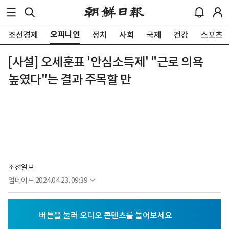
오피니언
조선경제
정치
사회
국제
건강
스포츠
[사설] 오세훈표 '안심소득제' "근로 의욕
높였다"는 결과 주목할 만
조선일보
업데이트
2024.04.23. 09:39