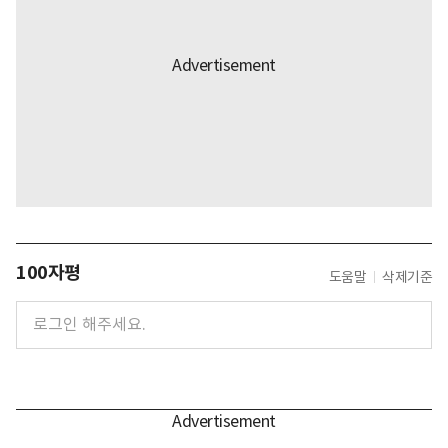
100자평
도움말
삭제기준