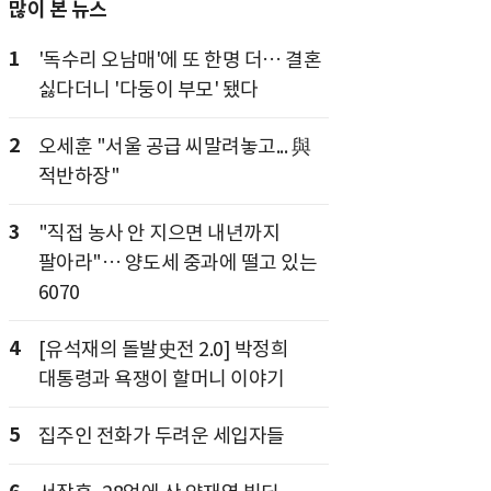
많이 본 뉴스
1
'독수리 오남매'에 또 한명 더… 결혼
싫다더니 '다둥이 부모' 됐다
2
오세훈 "서울 공급 씨말려놓고... 與
적반하장"
3
"직접 농사 안 지으면 내년까지
팔아라"… 양도세 중과에 떨고 있는
6070
4
[유석재의 돌발史전 2.0] 박정희
대통령과 욕쟁이 할머니 이야기
5
집주인 전화가 두려운 세입자들