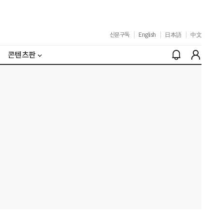
신문구독
|
English
|
日本語
|
中文
콘텐츠판