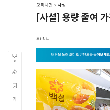
오피니언
사설
[사설] 용량 줄여 
조선일보
0