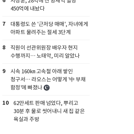
6
서장훈, 28억에 산 양재역 빌딩
450억에 내놨다
7
대통령도 쓴 '근저당 매매', 자녀에게
아파트 물려주는 절세 3단계
8
직원이 선관위원장 배우자 현지
수행까지… 노태악, 미리 알았나
9
시속 160㎞ 고속철 아래 쌓인
청구서… 라오스는 어떻게 '中 부채
함정'에 빠졌나
10
62만세트 판매 넘었다, 뿌리고
30분 후 물로 씻어내니 새 집 같은
욕실과 주방