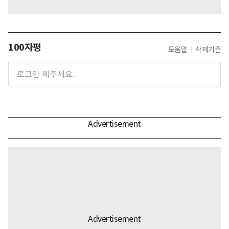
100자평
도움말
삭제기준