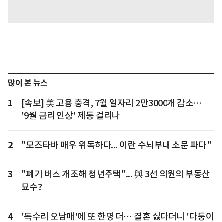
많이 본 뉴스
1
[속보] 美 고용 충격, 7월 일자리 2만3000개 감소…
'9월 금리 인상' 제동 걸리나
2
"모즈타바 매우 위독하다... 이란 수뇌부내 소문 파다"
3
"폐기 버스 개조해 청년주택"... 與 3선 의원의 부동산
묘수?
4
'독수리 오남매'에 또 한명 더… 결혼 싫다더니 '다둥이