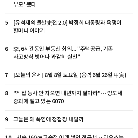
부모' 됐다
5
[유석재의 돌발史전 2.0] 박정희 대통령과 욕쟁이
할머니 이야기
6
李, 6시간동안 부동산 회의... "주택공급, 기존
사고방식 벗어나 과감히 실천"
7
[오늘의 운세] 8월 8일 토요일 (음력 6월 26일 甲寅)
8
"직접 농사 안 지으면 내년까지 팔아라"… 양도세
중과에 떨고 있는 6070
9
그들은 왜 폭염에 청첩장 내밀까
10
시속 160㎞ 고속철 아래 쌓인 청구서… 라오스는