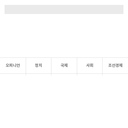
오피니언
정치
국제
사회
조선경제
문화·
조선
스포츠
건강
조선몰
연예
리더스
조선일보 공식 SNS
개인정보처리방침
사이트맵