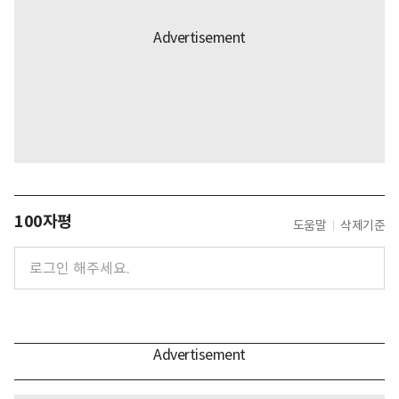
100자평
도움말
삭제기준