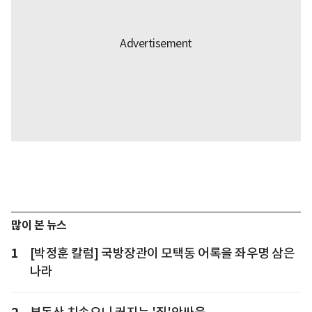
많이 본 뉴스
1
[박정훈 칼럼] 국방장관이 모택동 어록을 좌우명 삼은
나라