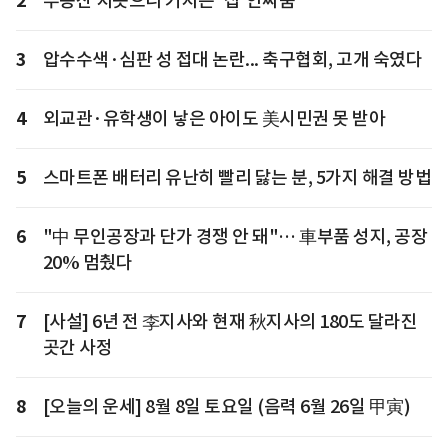
2
부동산 치솟으니 커지는 '집'안싸움
3
압수수색·심판 성 접대 논란... 축구협회, 고개 숙였다
4
외교관·유학생이 낳은 아이도 美시민권 못 받아
5
스마트폰 배터리 유난히 빨리 닳는 분, 5가지 해결 방법
6
"中 무인공장과 단가 경쟁 안 돼"… 車부품 성지, 공장
20% 멈췄다
7
[사설] 6년 전 李지사와 현재 秋지사의 180도 달라진
곳간 사정
8
[오늘의 운세] 8월 8일 토요일 (음력 6월 26일 甲寅)