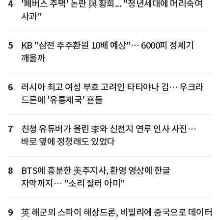
4
'폐버스 주택' 논란 與 황희... "청년세대에 머리숙여
사과"
5
KB "삼전 주주환원 10배 예상"… 6000피 정체기
깨울까
6
러시아 최고 여성 부호 고려인 타티야나 김… 우크라
드론에 '유통제국' 흔들
7
친청 유튜버가 올린 李와 신천지 연루 인사 사진…
바로 옆에 정청래도 있었다
8
BTS에 흥분한 美주지사, 환영 영상에 한글
자막까지… "소리 질러 아미"
9
英 해군의 스파이 해상드론, 비밀리에 중국으로 데이터