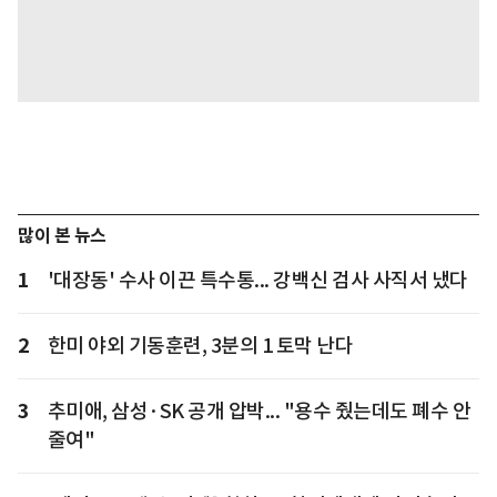
많이 본 뉴스
1
'대장동' 수사 이끈 특수통... 강백신 검사 사직서 냈다
2
한미 야외 기동훈련, 3분의 1 토막 난다
3
추미애, 삼성·SK 공개 압박... "용수 줬는데도 폐수 안
줄여"