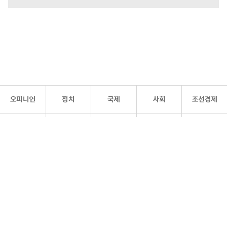
오피니언
정치
국제
사회
조선경제
문화·
조선
스포츠
건강
조선몰
연예
리더스
조선일보 공식 SNS
개인정보처리방침
사이트맵
Copyright 조선일보 All rights reserved. 무단 전재 및 재배포 금지.