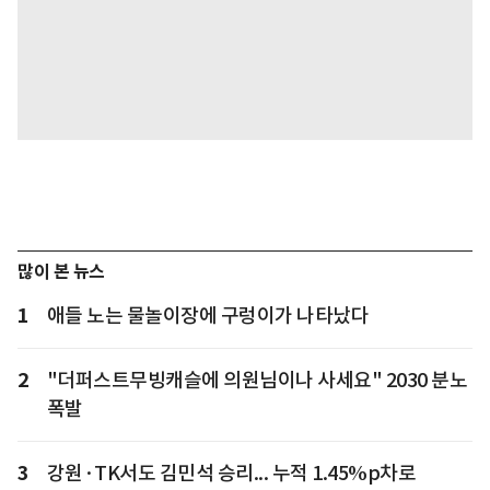
많이 본 뉴스
1
애들 노는 물놀이장에 구렁이가 나타났다
2
"더퍼스트무빙캐슬에 의원님이나 사세요" 2030 분노
폭발
3
강원·TK서도 김민석 승리... 누적 1.45%p차로