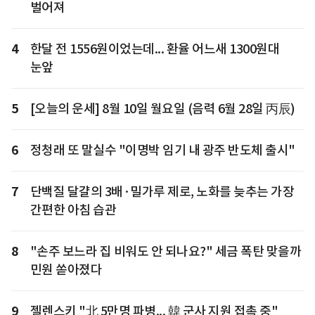
벌어져
4
한달 전 1556원이었는데... 환율 어느새 1300원대
눈앞
5
[오늘의 운세] 8월 10일 월요일 (음력 6월 28일 丙辰)
6
정청래 또 말실수 "이명박 임기 내 광주 반도체 출시"
7
단백질 달걀의 3배·밀가루 제로, 노화를 늦추는 가장
간편한 아침 습관
8
"손주 보느라 집 비워도 안 되나요?" 세금 폭탄 맞을까
민원 쏟아졌다
9
젤렌스키 "北 5만명 파병... 韓 군사 지원 접촉 중"