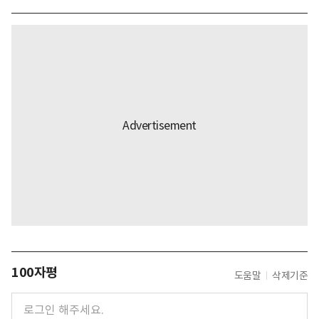
100자평
도움말
삭제기준