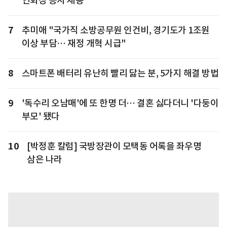
연회장 공사 제동
7
추미애 "국가직 소방공무원 인건비, 경기도가 1조원
이상 부담… 재정 개혁 시급"
8
스마트폰 배터리 유난히 빨리 닳는 분, 5가지 해결 방법
9
'독수리 오남매'에 또 한명 더… 결혼 싫다더니 '다둥이
부모' 됐다
10
[박정훈 칼럼] 국방장관이 모택동 어록을 좌우명
삼은 나라