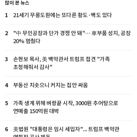
많이 본 뉴스
1
21세기 무릉도원에는 또다른 황도·백도 있다
2
"中 무인공장과 단가 경쟁 안 돼"… 車부품 성지, 공장
20% 멈췄다
3
손현보 목사, 美 백악관서 트럼프 접견 "가족
초청해줘서 감사"
4
부동산 치솟으니 커지는 집안 싸움
5
가족 생계 위해 벼랑끝 시작, 3000원 추어탕으로
연매출 150억원 대박
6
美법원 "대통령은 임시 세입자"... 트럼프 백악관