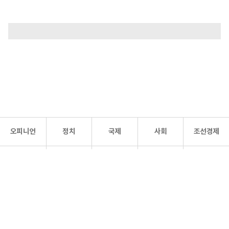
오피니언
정치
국제
사회
조선경제
문화·
조선
스포츠
건강
조선몰
연예
리더스
조선일보 공식 SNS