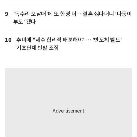
9
'독수리 오남매'에 또 한명 더… 결혼 싫다더니 '다둥이
부모' 됐다
10
추미애 "세수 합리적 배분해야"… '반도체 벨트'
기초단체 반발 조짐