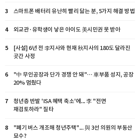
3
스마트폰 배터리 유난히 빨리 닳는 분, 5가지 해결 방법
4
외교관·유학생이 낳은 아이도 美시민권 못 받아
5
[사설] 6년 전 李지사와 현재 秋지사의 180도 달라진
곳간 사정
6
"中 무인공장과 단가 경쟁 안 돼"… 車부품 성지, 공장
20% 멈췄다
7
청년층 반발 'ISA 혜택 축소'에... 李 "전면
재검토하라" 질타
8
"폐기 버스 개조해 청년주택"... 與 3선 의원의 부동산
묘수?