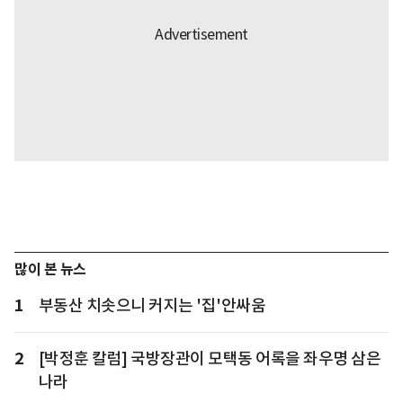
많이 본 뉴스
1
부동산 치솟으니 커지는 '집'안싸움
2
[박정훈 칼럼] 국방장관이 모택동 어록을 좌우명 삼은
나라