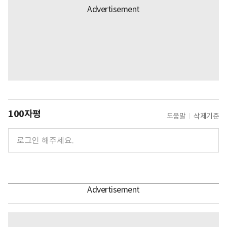
100자평
도움말
삭제기준