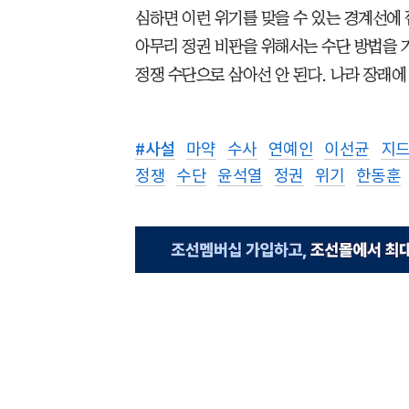
심하면 이런 위기를 맞을 수 있는 경계선에
아무리 정권 비판을 위해서는 수단 방법을 
정쟁 수단으로 삼아선 안 된다. 나라 장래에 
#
사설
마약
수사
연예인
이선균
지
정쟁
수단
윤석열
정권
위기
한동훈