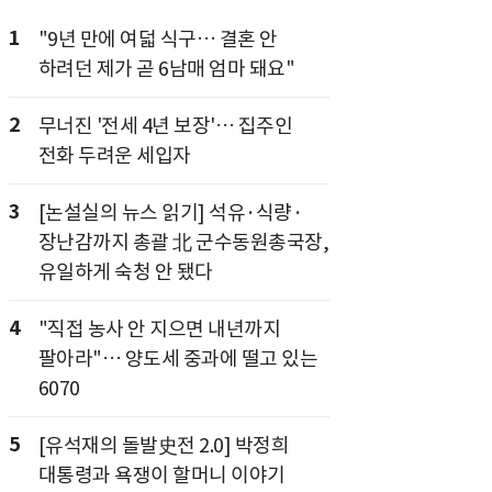
1
"9년 만에 여덟 식구… 결혼 안
하려던 제가 곧 6남매 엄마 돼요"
2
무너진 '전세 4년 보장'… 집주인
전화 두려운 세입자
3
[논설실의 뉴스 읽기] 석유·식량·
장난감까지 총괄 北 군수동원총국장,
유일하게 숙청 안 됐다
4
"직접 농사 안 지으면 내년까지
팔아라"… 양도세 중과에 떨고 있는
6070
5
[유석재의 돌발史전 2.0] 박정희
대통령과 욕쟁이 할머니 이야기