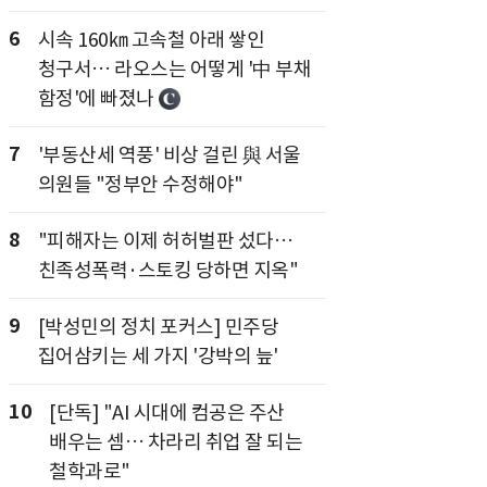
6
시속 160㎞ 고속철 아래 쌓인
청구서… 라오스는 어떻게 '中 부채
함정'에 빠졌나
7
'부동산세 역풍' 비상 걸린 與 서울
의원들 "정부안 수정해야"
8
"피해자는 이제 허허벌판 섰다…
친족성폭력·스토킹 당하면 지옥"
9
[박성민의 정치 포커스] 민주당
집어삼키는 세 가지 '강박의 늪'
10
[단독] "AI 시대에 컴공은 주산
배우는 셈… 차라리 취업 잘 되는
철학과로"