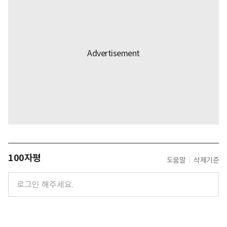
100자평
도움말
삭제기준