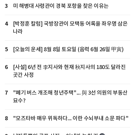
3
미 해병대 사령관이 경북 포항을 찾은 이유는
4
[박정훈 칼럼] 국방장관이 모택동 어록을 좌우명 삼은
나라
5
[오늘의 운세] 8월 8일 토요일 (음력 6월 26일 甲寅)
6
[사설] 6년 전 李지사와 현재 秋지사의 180도 달라진
곳간 사정
7
"폐기 버스 개조해 청년주택"... 與 3선 의원의 부동산
묘수?
8
"모즈타바 매우 위독하다... 이란 수뇌부내 소문 파다"