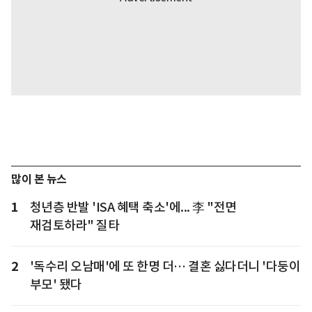
많이 본 뉴스
1
청년층 반발 'ISA 혜택 축소'에... 李 "전면
재검토하라" 질타
2
'독수리 오남매'에 또 한명 더… 결혼 싫다더니 '다둥이
부모' 됐다