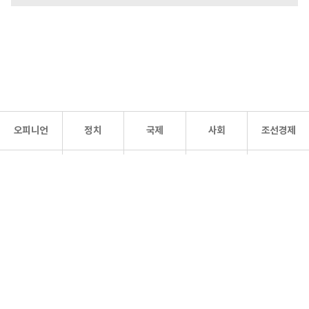
오피니언
정치
국제
사회
조선경제
문화·
조선
스포츠
건강
조선몰
연예
리더스
조선일보 공식 SNS
개인정보처리방침
사이트맵
Copyright 조선일보 All rights reserved. 무단 전재 및 재배포 금지.