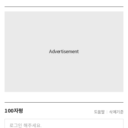
100자평
도움말
삭제기준