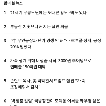
많이 본 뉴스
1
21세기 무릉도원에는 또다른 황도·백도 있다
2
부동산 치솟으니 커지는 집안 싸움
3
"中 무인공장과 단가 경쟁 안 돼"… 車부품 성지, 공장
20% 멈췄다
4
가족 생계 위해 벼랑끝 시작, 3000원 추어탕으로
연매출 150억원 대박
5
손현보 목사, 美 백악관서 트럼프 접견 "가족
초청해줘서 감사"
6
[박정훈 칼럼] 국방장관이 모택동 어록을 좌우명 삼은