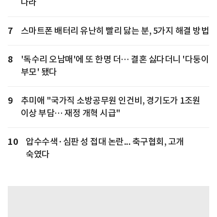
나라
7
스마트폰 배터리 유난히 빨리 닳는 분, 5가지 해결 방법
8
'독수리 오남매'에 또 한명 더… 결혼 싫다더니 '다둥이
부모' 됐다
9
추미애 "국가직 소방공무원 인건비, 경기도가 1조원
이상 부담… 재정 개혁 시급"
10
압수수색·심판 성 접대 논란... 축구협회, 고개
숙였다