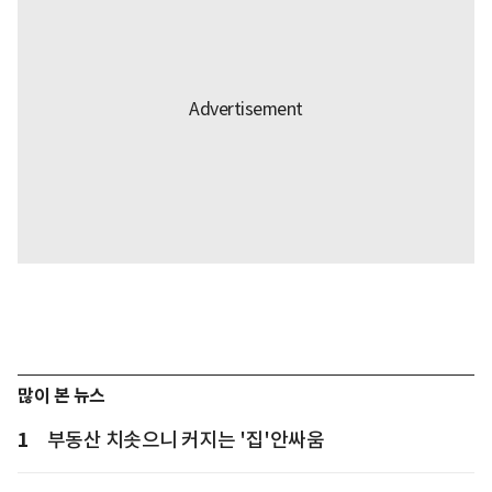
많이 본 뉴스
1
부동산 치솟으니 커지는 '집'안싸움