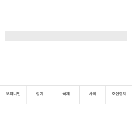
오피니언
정치
국제
사회
조선경제
문화·
조선
스포츠
건강
조선몰
연예
리더스
조선일보 공식 SNS