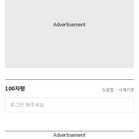
100자평
도움말
삭제기준