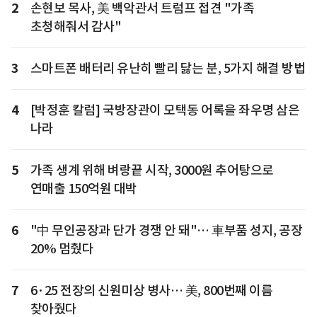
2
손현보 목사, 美 백악관서 트럼프 접견 "가족
초청해줘서 감사"
3
스마트폰 배터리 유난히 빨리 닳는 분, 5가지 해결 방법
4
[박정훈 칼럼] 국방장관이 모택동 어록을 좌우명 삼은
나라
5
가족 생계 위해 벼랑끝 시작, 3000원 추어탕으로
연매출 150억원 대박
6
"中 무인공장과 단가 경쟁 안 돼"… 車부품 성지, 공장
20% 멈췄다
7
6·25 전장의 신원미상 병사… 美, 800번째 이름
찾아줬다