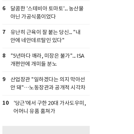
6
달콤한 '스테비아 토마토'... 농산물
아닌 가공식품이었다
7
유난히 근육이 잘 붙는 당신... "내
안에 네안데르탈인 있다"
8
"5년마다 깨라, 미장은 불가"... ISA
개편안에 개미들 분노
9
산업장관 "일하겠다는 의지 막아선
안 돼"…노동장관과 공개적 시각차
10
'당근'에서 구한 20대 가사도우미,
어머니 유품 훔쳐가