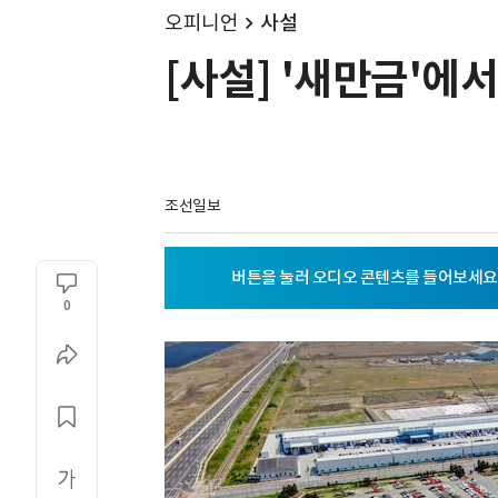
오피니언
사설
[사설] '새만금'에서
조선일보
0