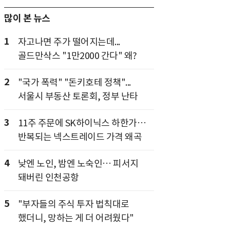
많이 본 뉴스
1
자고나면 주가 떨어지는데...
골드만삭스 "1만2000 간다" 왜?
2
"국가 폭력" "돈키호테 정책"...
서울시 부동산 토론회, 정부 난타
3
11주 주문에 SK하이닉스 하한가…
반복되는 넥스트레이드 가격 왜곡
4
낮엔 노인, 밤엔 노숙인… 피서지
돼버린 인천공항
5
"부자들의 주식 투자 법칙대로
했더니, 망하는 게 더 어려웠다"