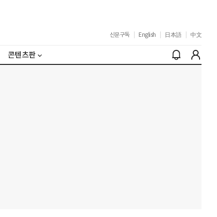
신문구독
|
English
|
日本語
|
中文
콘텐츠판