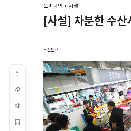
오피니언
사설
[사설] 차분한 수산
조선일보
0