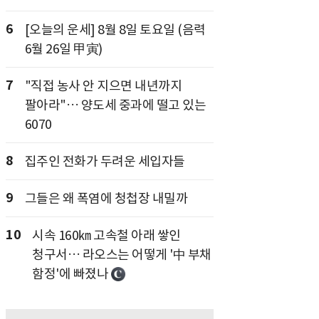
6
[오늘의 운세] 8월 8일 토요일 (음력
6월 26일 甲寅)
7
"직접 농사 안 지으면 내년까지
팔아라"… 양도세 중과에 떨고 있는
6070
8
집주인 전화가 두려운 세입자들
9
그들은 왜 폭염에 청첩장 내밀까
10
시속 160㎞ 고속철 아래 쌓인
청구서… 라오스는 어떻게 '中 부채
함정'에 빠졌나