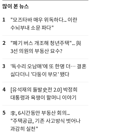
많이 본 뉴스
1
"모즈타바 매우 위독하다... 이란
수뇌부내 소문 파다"
2
"폐기 버스 개조해 청년주택"... 與
3선 의원의 부동산 묘수?
3
'독수리 오남매'에 또 한명 더… 결혼
싫다더니 '다둥이 부모' 됐다
4
[유석재의 돌발史전 2.0] 박정희
대통령과 욕쟁이 할머니 이야기
5
李, 6시간동안 부동산 회의...
"주택공급, 기존 사고방식 벗어나
과감히 실천"