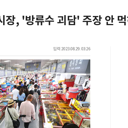
시장, '방류수 괴담' 주장 안 
입력
2023.08.29. 03:26