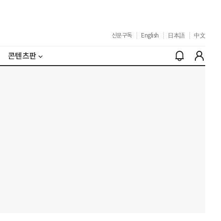
신문구독
|
English
|
日本語
|
中文
콘텐츠판