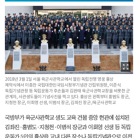
2018년 3월 1일 서울 육군사관학교에서 열린 독립전쟁 영웅 흉상
제막식에서 이종찬 국립대한민국임시정부기념관 건립위원장, 이준식
독립기념관장 등 독립운동가 후손들과 김완태 육군사관학교장을 비롯한 군
관계자, 사관생도들이 기념사진을 찍고 있다. 흉상은 왼쪽부터 홍범도 장군,
지청천 장군, 이회영 선생, 이범석 장군, 김좌진 장군./육군사관학교
국방부가 육군사관학교 생도 교육 건물 중앙 현관에 설치된
김좌진·홍범도·지청천·이범석 장군과 이회영 선생 등 독립
운동가 5인의 흉상을 교내 다른 장소나 독립기념관으로 이전