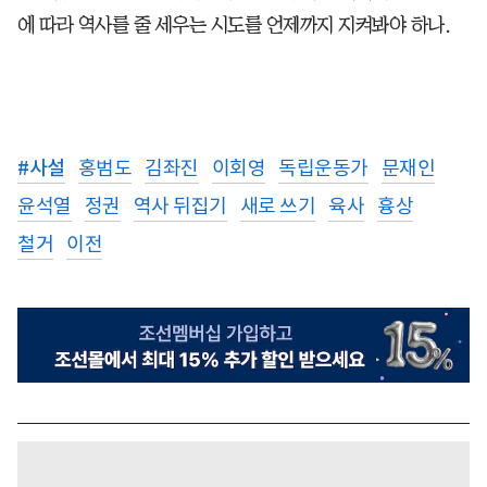
에 따라 역사를 줄 세우는 시도를 언제까지 지켜봐야 하나.
#
사설
홍범도
김좌진
이회영
독립운동가
문재인
윤석열
정권
역사 뒤집기
새로 쓰기
육사
흉상
철거
이전