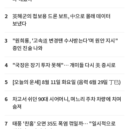
2
英해군의 첩보용 드론 보트, 中으로 몰래 데이터
보냈다
3
"원희룡, '고속道 변경땐 수사받는다'며 원안 지시"
증인 진술 나와
4
"국장은 장기 투자 못해"… 개미들 다시 美 증시로
5
[오늘의 운세] 8월 11일 화요일 (음력 6월 29일 丁巳)
6
차고서 쉬던 90대 시어머니, 며느리 주차 차량에 치여
숨져
7
태풍 '찬홈' 오면 35도 폭염 꺾일까… "일시적으로