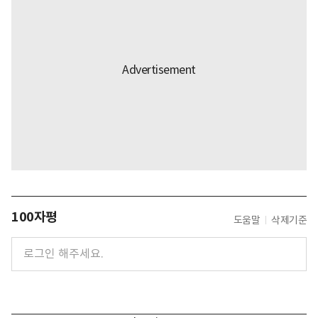
100자평
도움말
삭제기준