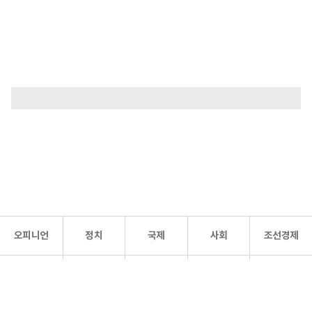
오피니언
정치
국제
사회
조선경제
문화·
조선
스포츠
건강
조선몰
연예
리더스