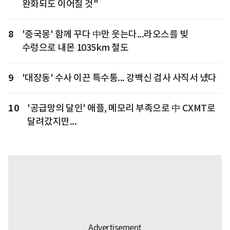
완화되도 이어질 것"
8
'중국몽' 함께 꾸다 中만 웃는다...라오스를 빚
수렁으로 내몬 1035km 철도
9
'대장동' 수사 이끈 특수통... 강백신 검사 사직서 냈다
10
'공급망의 달인' 애플, 메모리 부족으로 中 CXMT로
달려갔지만...