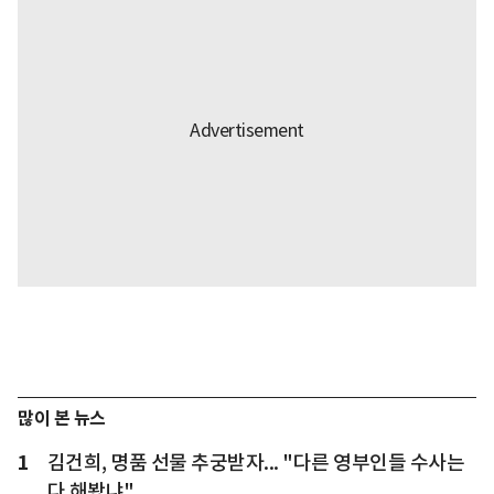
많이 본 뉴스
1
김건희, 명품 선물 추궁받자... "다른 영부인들 수사는
다 해봤냐"