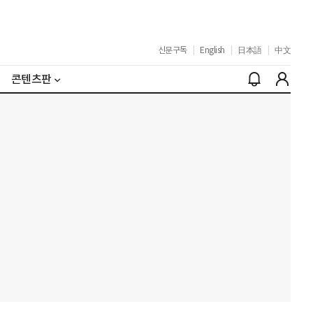
신문구독
|
English
|
日本語
|
中文
콘텐츠판