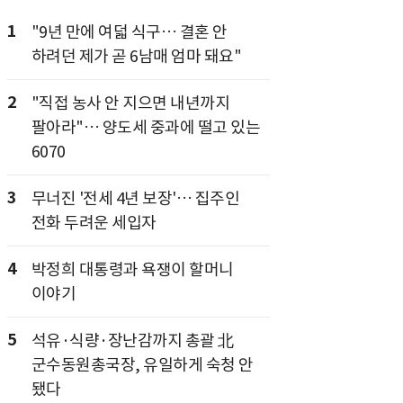
1
"9년 만에 여덟 식구… 결혼 안
하려던 제가 곧 6남매 엄마 돼요"
2
"직접 농사 안 지으면 내년까지
팔아라"… 양도세 중과에 떨고 있는
6070
3
무너진 '전세 4년 보장'… 집주인
전화 두려운 세입자
4
박정희 대통령과 욕쟁이 할머니
이야기
5
석유·식량·장난감까지 총괄 北
군수동원총국장, 유일하게 숙청 안
됐다