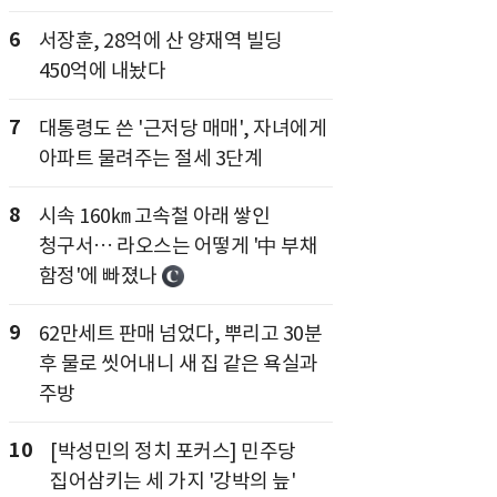
6
서장훈, 28억에 산 양재역 빌딩
450억에 내놨다
7
대통령도 쓴 '근저당 매매', 자녀에게
아파트 물려주는 절세 3단계
8
시속 160㎞ 고속철 아래 쌓인
청구서… 라오스는 어떻게 '中 부채
함정'에 빠졌나
9
62만세트 판매 넘었다, 뿌리고 30분
후 물로 씻어내니 새 집 같은 욕실과
주방
10
[박성민의 정치 포커스] 민주당
집어삼키는 세 가지 '강박의 늪'