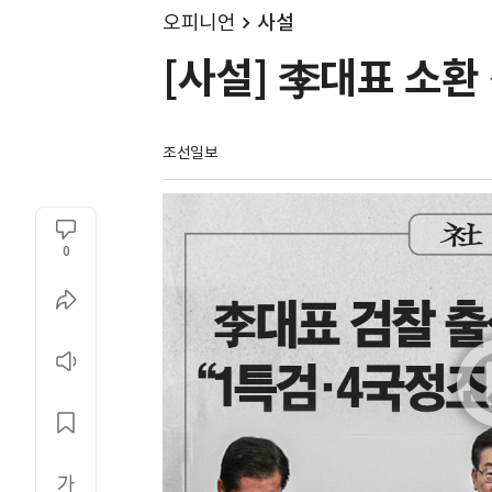
오피니언
사설
[사설] 李대표 소환
조선일보
0