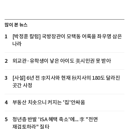
많이 본 뉴스
1
[박정훈 칼럼] 국방장관이 모택동 어록을 좌우명 삼은
나라
2
외교관·유학생이 낳은 아이도 美시민권 못 받아
3
[사설] 6년 전 李지사와 현재 秋지사의 180도 달라진
곳간 사정
4
부동산 치솟으니 커지는 '집'안싸움
5
청년층 반발 'ISA 혜택 축소'에... 李 "전면
재검토하라" 질타