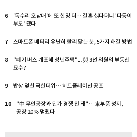
6
'독수리 오남매'에 또 한명 더… 결혼 싫다더니 '다둥이
부모' 됐다
7
스마트폰 배터리 유난히 빨리 닳는 분, 5가지 해결 방법
8
"폐기 버스 개조해 청년주택"... 與 3선 의원의 부동산
묘수?
9
밥상 덮친 극한더위… 히트플레이션 공포
10
"中 무인공장과 단가 경쟁 안 돼"… 車부품 성지,
공장 20% 멈췄다