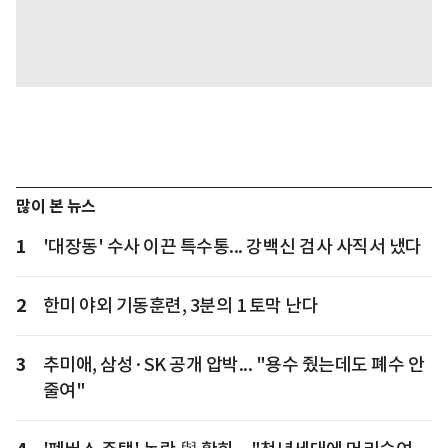
많이 본 뉴스
1
'대장동' 수사 이끈 특수통... 강백신 검사 사직서 냈다
2
한미 야외 기동훈련, 3분의 1 토막 난다
3
추미애, 삼성·SK 공개 압박... "용수 줬는데도 폐수 안
줄여"