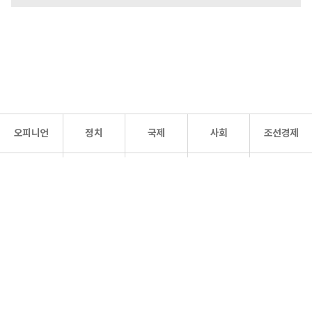
오피니언
정치
국제
사회
조선경제
문화·
조선
스포츠
건강
조선몰
연예
리더스
조선일보 공식 SNS
개인정보처리방침
사이트맵
Copyright 조선일보 All rights reserved. 무단 전재 및 재배포 금지.