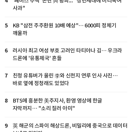
4
'폐버스 주택' 논란 與 황희... "청년세대에 머리숙여
사과"
5
KB "삼전 주주환원 10배 예상"… 6000피 정체기
깨울까
6
러시아 최고 여성 부호 고려인 타티야나 김… 우크라
드론에 '유통제국' 흔들
7
친청 유튜버가 올린 李와 신천지 연루 인사 사진…
바로 옆에 정청래도 있었다
8
BTS에 흥분한 美주지사, 환영 영상에 한글
자막까지… "소리 질러 아미"
9
英 해군의 스파이 해상드론, 비밀리에 중국으로 데이터