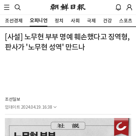
오피니언
조선경제
정치
사회
국제
건강
스포츠
[사설] 노무현 부부 명예 훼손했다고 징역형,
판사가 '노무현 성역' 만드나
조선일보
업데이트
2024.04.19. 16:38