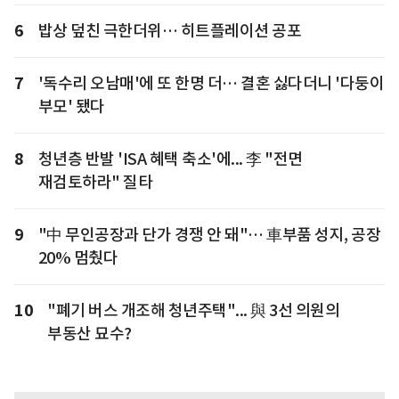
6
밥상 덮친 극한더위… 히트플레이션 공포
7
'독수리 오남매'에 또 한명 더… 결혼 싫다더니 '다둥이
부모' 됐다
8
청년층 반발 'ISA 혜택 축소'에... 李 "전면
재검토하라" 질타
9
"中 무인공장과 단가 경쟁 안 돼"… 車부품 성지, 공장
20% 멈췄다
10
"폐기 버스 개조해 청년주택"... 與 3선 의원의
부동산 묘수?