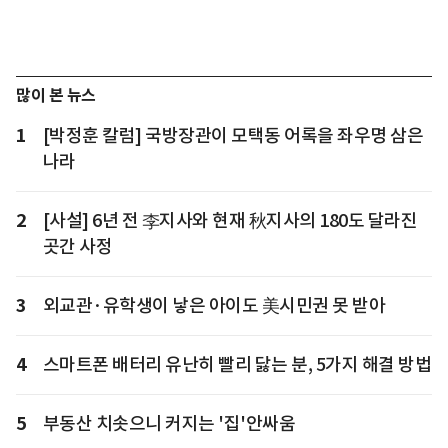
많이 본 뉴스
1
[박정훈 칼럼] 국방장관이 모택동 어록을 좌우명 삼은
나라
2
[사설] 6년 전 李지사와 현재 秋지사의 180도 달라진
곳간 사정
3
외교관·유학생이 낳은 아이도 美시민권 못 받아
4
스마트폰 배터리 유난히 빨리 닳는 분, 5가지 해결 방법
5
부동산 치솟으니 커지는 '집'안싸움