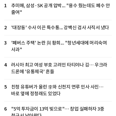
1
추미애, 삼성·SK 공개 압박... "용수 줬는데도 폐수 안
줄여"
2
'대장동' 수사 이끈 특수통... 강백신 검사 사직서 냈다
3
'폐버스 주택' 논란 與 황희... "청년세대에 머리숙여
사과"
4
러시아 최고 여성 부호 고려인 타티야나 김… 우크라
드론에 '유통제국' 흔들
5
친청 유튜버가 올린 李와 신천지 연루 인사 사진…
바로 옆에 정청래도 있었다
6
"5억 투자금이 13억 빚으로"… 창업 실패하자 3중
청구서 날아왔다