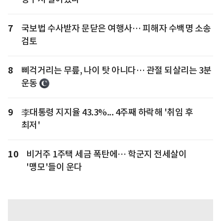
7
국보법 수사받자 문닫은 여행사… 피해자 수백명 소송
검토
8
삐걱거리는 무릎, 나이 탓 아니다… 관절 되살리는 3분
운동
9
李대통령 지지율 43.3%... 4주째 하락해 '취임 후
최저'
10
비거주 1주택 세금 폭탄에… 학군지 전세살이
'맹모'들이 운다