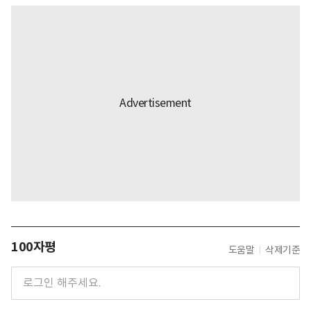
100자평
도움말
삭제기준