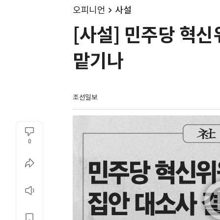
오피니언
사설
[사설] 민주당 혁
맡기나
조선일보
0