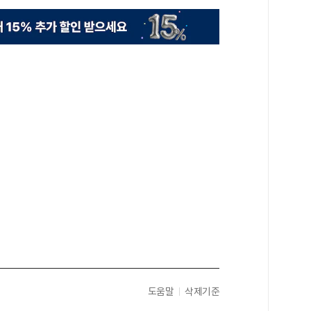
도움말
삭제기준