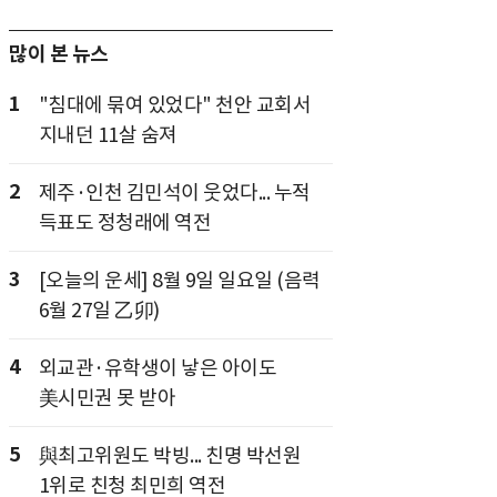
많이 본 뉴스
1
"침대에 묶여 있었다" 천안 교회서
지내던 11살 숨져
2
제주·인천 김민석이 웃었다... 누적
득표도 정청래에 역전
3
[오늘의 운세] 8월 9일 일요일 (음력
6월 27일 乙卯)
4
외교관·유학생이 낳은 아이도
美시민권 못 받아
5
與최고위원도 박빙... 친명 박선원
1위로 친청 최민희 역전