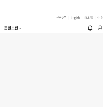
신문구독
|
English
|
日本語
|
中文
콘텐츠판