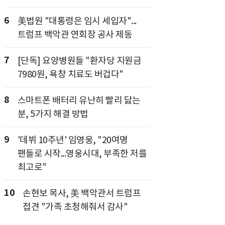
6
美법원 "대통령은 임시 세입자"...
트럼프 백악관 연회장 공사 제동
7
[단독] 요양병원들 "환자당 지원금
7980원, 욕창 치료도 버겁다"
8
스마트폰 배터리 유난히 빨리 닳는
분, 5가지 해결 방법
9
'데뷔 10주년' 임영웅, "20여명
팬들로 시작...영웅시대, 부족한 저를
최고로"
10
손현보 목사, 美 백악관서 트럼프
접견 "가족 초청해줘서 감사"