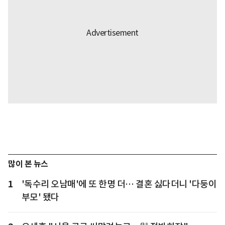
많이 본 뉴스
1
'독수리 오남매'에 또 한명 더… 결혼 싫다더니 '다둥이
부모' 됐다