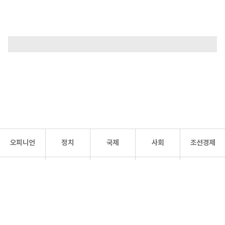
오피니언
정치
국제
사회
조선경제
문화·
조선
스포츠
건강
조선몰
연예
리더스
조선일보 공식 SNS