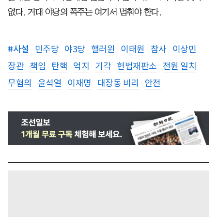
없다. 거대 야당의 폭주는 여기서 멈춰야 한다.
#
사설
민주당
야3당
핼러윈
이태원
참사
이상민
장관
책임
탄핵
억지
기각
헌법재판소
전원 일치
무혐의
윤석열
이재명
대장동 비리
안전