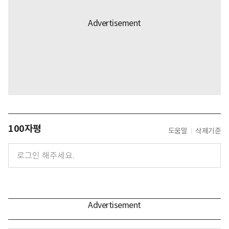
100자평
도움말
삭제기준