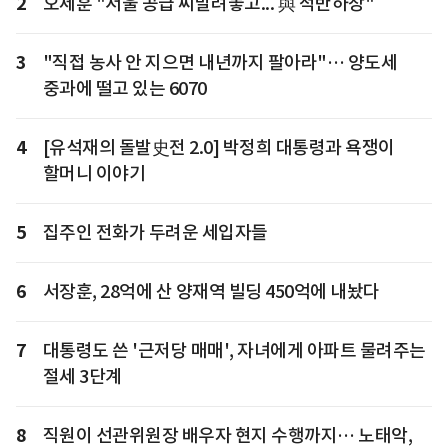
2
오세훈 "서울 공급 씨말려놓고... 與 적반하장"
3
"직접 농사 안 지으면 내년까지 팔아라"… 양도세
중과에 떨고 있는 6070
4
[유석재의 돌발史전 2.0] 박정희 대통령과 욕쟁이
할머니 이야기
5
집주인 전화가 두려운 세입자들
6
서장훈, 28억에 산 양재역 빌딩 450억에 내놨다
7
대통령도 쓴 '근저당 매매', 자녀에게 아파트 물려주는
절세 3단계
8
직원이 선관위원장 배우자 현지 수행까지… 노태악,