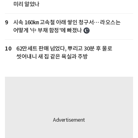
미리 알았나
9
시속 160㎞ 고속철 아래 쌓인 청구서… 라오스는
어떻게 '中 부채 함정'에 빠졌나
10
62만세트 판매 넘었다, 뿌리고 30분 후 물로
씻어내니 새 집 같은 욕실과 주방