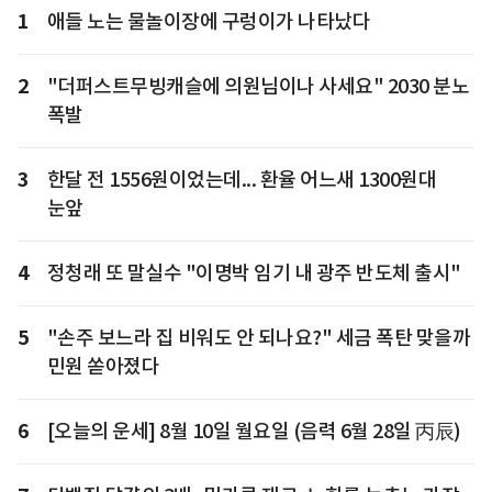
1
애들 노는 물놀이장에 구렁이가 나타났다
2
"더퍼스트무빙캐슬에 의원님이나 사세요" 2030 분노
폭발
3
한달 전 1556원이었는데... 환율 어느새 1300원대
눈앞
4
정청래 또 말실수 "이명박 임기 내 광주 반도체 출시"
5
"손주 보느라 집 비워도 안 되나요?" 세금 폭탄 맞을까
민원 쏟아졌다
6
[오늘의 운세] 8월 10일 월요일 (음력 6월 28일 丙辰)