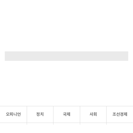
오피니언
정치
국제
사회
조선경제
문화·
조선
스포츠
건강
조선몰