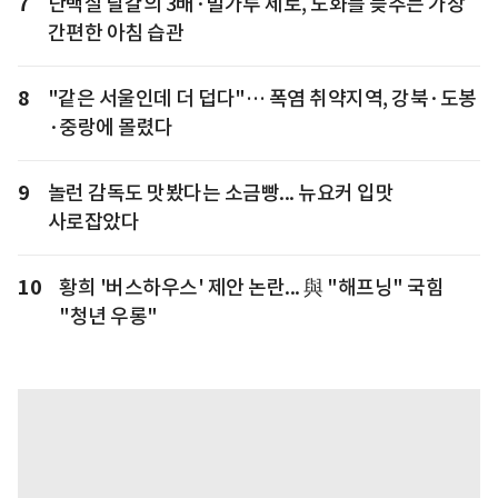
7
단백질 달걀의 3배·밀가루 제로, 노화를 늦추는 가장
간편한 아침 습관
8
"같은 서울인데 더 덥다"… 폭염 취약지역, 강북·도봉
·중랑에 몰렸다
9
놀런 감독도 맛봤다는 소금빵... 뉴요커 입맛
사로잡았다
10
황희 '버스하우스' 제안 논란... 與 "해프닝" 국힘
"청년 우롱"