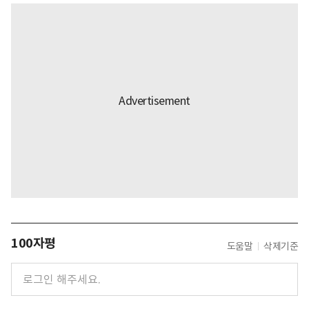
100자평
도움말
삭제기준