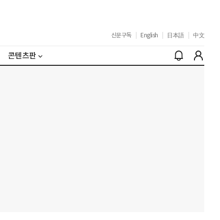
신문구독
|
English
|
日本語
|
中文
콘텐츠판