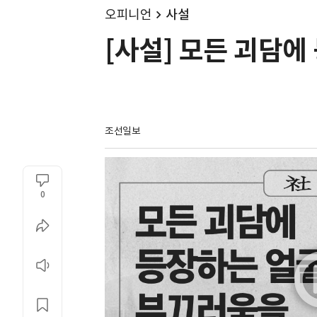
오피니언
사설
[사설] 모든 괴담
조선일보
0