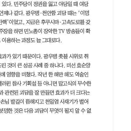
 있다. 민주당이 정권을 잃고 야당일 때 여당
언제나 같다. 광우병·천안함 괴담 때는 ‘이명
 탄핵’이었고, 지금은 후쿠시마·고속도로를 갖
 주장을 하면 민노총이 장악한 TV 방송들이 확
 이용하는 과정도 늘 그대로다.
효과가 있기 때문이다. 광우병 촛불 시위로 취
린 것이 큰 성공 사례 중 하나다. 미선 효순양
에 영향을 미쳤다. 작년 한 해만 해도 역술인
핼러윈 참사 기획설 등 아니면 말고식의 무수한
과 관련된 괴담을 잘 만들면 효과가 더 크다는
서 손님 발길이 뜸해지고 천일염 사재기가 벌어
분명한 것은 다음 괴담이 무엇이 될지 알 수 없