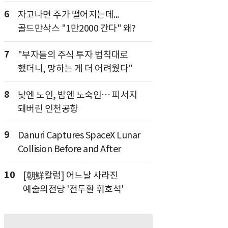
6
자고나면 주가 떨어지는데...
골드만삭스 "1만2000 간다" 왜?
7
"부자들의 주식 투자 법칙대로
했더니, 망하는 게 더 어려웠다"
8
낮엔 노인, 밤엔 노숙인… 피서지
돼버린 인천공항
9
Danuri Captures SpaceX Lunar
Collision Before and After
10
[朝鮮칼럼] 어느날 사라진
예술의전당 '전두환 휘호석'