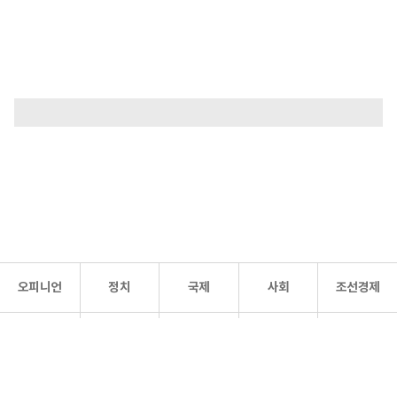
오피니언
정치
국제
사회
조선경제
문화·
조선
스포츠
건강
조선몰
연예
리더스
조선일보 공식 SNS