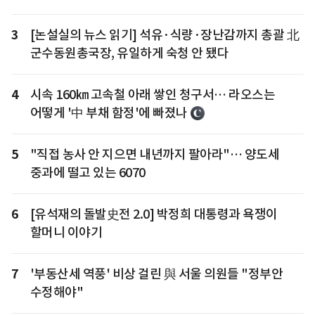
3
[논설실의 뉴스 읽기] 석유·식량·장난감까지 총괄 北
군수동원총국장, 유일하게 숙청 안 됐다
4
시속 160㎞ 고속철 아래 쌓인 청구서… 라오스는
어떻게 '中 부채 함정'에 빠졌나
5
"직접 농사 안 지으면 내년까지 팔아라"… 양도세
중과에 떨고 있는 6070
6
[유석재의 돌발史전 2.0] 박정희 대통령과 욕쟁이
할머니 이야기
7
'부동산세 역풍' 비상 걸린 與 서울 의원들 "정부안
수정해야"