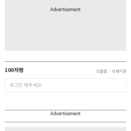
100자평
도움말
삭제기준