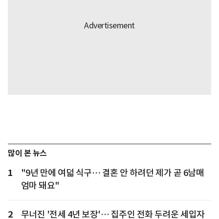
많이 본 뉴스
1
"9년 만에 여덟 식구… 결혼 안 하려던 제가 곧 6남매
엄마 돼요"
2
무너진 '전세 4년 보장'… 집주인 전화 두려운 세입자