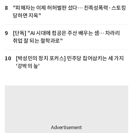
8
"피해자는 이제 허허벌판 섰다… 친족성폭력·스토킹
당하면 지옥"
9
[단독] "AI 시대에 컴공은 주산 배우는 셈… 차라리
취업 잘 되는 철학과로"
10
[박성민의 정치 포커스] 민주당 집어삼키는 세 가지
'강박의 늪'