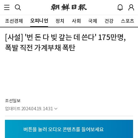
오피니언
조선경제
정치
사회
국제
건강
스포츠
[사설] '번 돈 다 빚 갚는 데 쓴다' 175만명,
폭발 직전 가계부채 폭탄
조선일보
업데이트
2024.04.19. 14:31