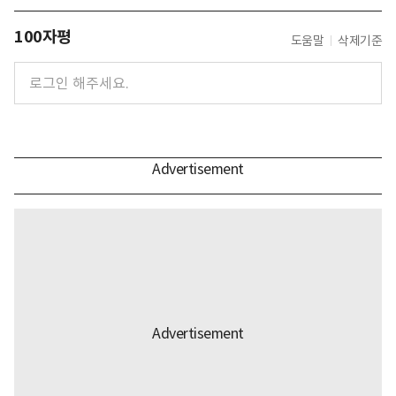
100자평
도움말
삭제기준