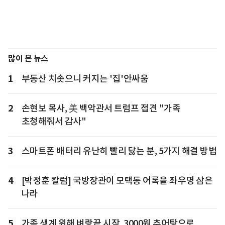
많이 본 뉴스
1
부동산 치솟으니 커지는 '집'안싸움
2
손현보 목사, 美 백악관서 트럼프 접견 "가족
초청해줘서 감사"
3
스마트폰 배터리 유난히 빨리 닳는 분, 5가지 해결 방법
4
[박정훈 칼럼] 국방장관이 모택동 어록을 좌우명 삼은
나라
5
가족 생계 위해 벼랑끝 시작, 3000원 추어탕으로