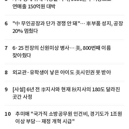
연매출 150억원 대박
6
"中 무인공장과 단가 경쟁 안 돼"… 車부품 성지, 공장
20% 멈췄다
7
6·25 전장의 신원미상 병사… 美, 800번째 이름
찾아줬다
8
외교관·유학생이 낳은 아이도 美시민권 못 받아
9
[사설] 6년 전 李지사와 현재 秋지사의 180도 달라진
곳간 사정
10
추미애 "국가직 소방공무원 인건비, 경기도가 1조원
이상 부담… 재정 개혁 시급"